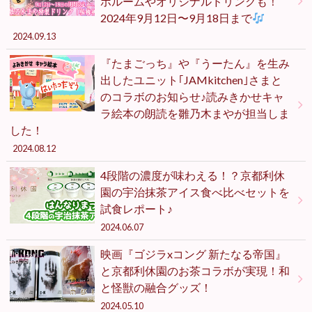
ボルームやオリジナルドリンクも！
2024年9月12日〜9月18日まで
2024.09.13
『たまごっち』や『うーたん』を生み
出したユニット｢JAMkitchen｣さまと
のコラボのお知らせ♪読みきかせキャ
ラ絵本の朗読を雛乃木まやが担当しま
した！
2024.08.12
4段階の濃度が味わえる！？京都利休
園の宇治抹茶アイス食べ比べセットを
試食レポート♪
2024.06.07
映画『ゴジラxコング 新たなる帝国』
と京都利休園のお茶コラボが実現！和
と怪獣の融合グッズ！
2024.05.10