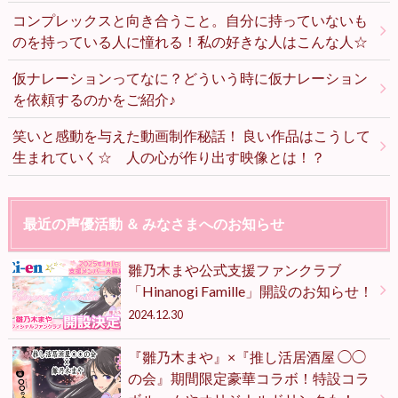
コンプレックスと向き合うこと。自分に持っていないも
のを持っている人に憧れる！私の好きな人はこんな人☆
仮ナレーションってなに？どういう時に仮ナレーション
を依頼するのかをご紹介♪
笑いと感動を与えた動画制作秘話！ 良い作品はこうして
生まれていく☆ 人の心が作り出す映像とは！？
最近の声優活動 ＆ みなさまへのお知らせ
雛乃木まや公式支援ファンクラブ
「Hinanogi Famille」開設のお知らせ！
2024.12.30
『雛乃木まや』×『推し活居酒屋 ◯◯
の会』期間限定豪華コラボ！特設コラ