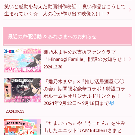
笑いと感動を与えた動画制作秘話！ 良い作品はこうして
生まれていく☆ 人の心が作り出す映像とは！？
最近の声優活動 ＆ みなさまへのお知らせ
雛乃木まや公式支援ファンクラブ
「Hinanogi Famille」開設のお知らせ！
2024.12.30
『雛乃木まや』×『推し活居酒屋 ◯◯
の会』期間限定豪華コラボ！特設コラ
ボルームやオリジナルドリンクも！
2024年9月12日〜9月18日まで
2024.09.13
『たまごっち』や『うーたん』を生み
出したユニット｢JAMkitchen｣さまと