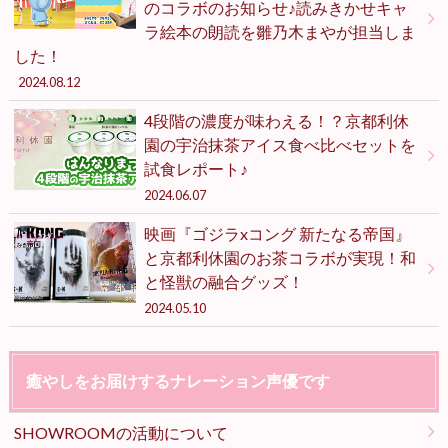
のコラボのお知らせ♪読みきかせキャ
ラ絵本の朗読を雛乃木まやが担当しま
した！
2024.08.12
4段階の濃度が味わえる！？京都利休
園の宇治抹茶アイス食べ比べセットを
試食レポート♪
2024.06.07
映画『ゴジラxコング 新たなる帝国』
と京都利休園のお茶コラボが実現！和
と怪獣の融合グッズ！
2024.05.10
癒やしをお届けするナレーション声優です
SHOWROOMの活動について