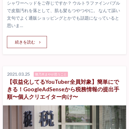
シャワーヘッドをご存じですか？ ウルトラファインバブル
で皮脂汚れを落として、肌も髪もつやつやに。 なんて謳い
文句でよく通販ショッピングとかでも話題になっていると
思いま…
続きを読む
2021.03.25
雛乃木まやが思うこと
【収益化してるYouTuber全員対象】簡単にで
きる！GoogleAdSenseから税務情報の提出手
順〜個人クリエイター向け〜