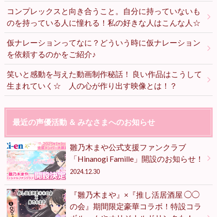
コンプレックスと向き合うこと。自分に持っていないも
のを持っている人に憧れる！私の好きな人はこんな人☆
仮ナレーションってなに？どういう時に仮ナレーション
を依頼するのかをご紹介♪
笑いと感動を与えた動画制作秘話！ 良い作品はこうして
生まれていく☆ 人の心が作り出す映像とは！？
最近の声優活動 ＆ みなさまへのお知らせ
雛乃木まや公式支援ファンクラブ
「Hinanogi Famille」開設のお知らせ！
2024.12.30
『雛乃木まや』×『推し活居酒屋 ◯◯
の会』期間限定豪華コラボ！特設コラ