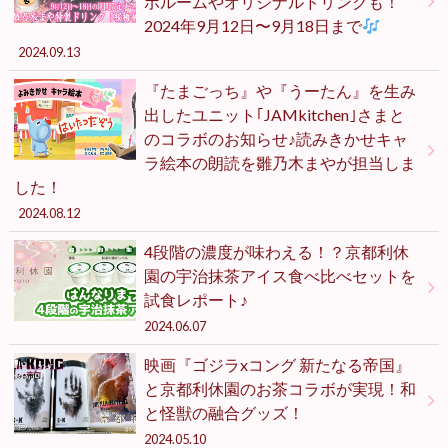
ボルームやオリジナルドリンクも！
2024年9月12日〜9月18日まで
2024.09.13
『たまごっち』や『うーたん』を生み
出したユニット｢JAMkitchen｣さまと
のコラボのお知らせ♪読みきかせキャ
ラ絵本の朗読を雛乃木まやが担当しま
した！
2024.08.12
4段階の濃度が味わえる！？京都利休
園の宇治抹茶アイス食べ比べセットを
試食レポート♪
2024.06.07
映画『ゴジラxコング 新たなる帝国』
と京都利休園のお茶コラボが実現！和
と怪獣の融合グッズ！
2024.05.10