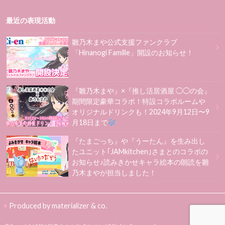
最近の表現活動
雛乃木まや公式支援ファンクラブ
「Hinanogi Famille」開設のお知らせ！
『雛乃木まや』×『推し活居酒屋 ◯◯の会』
期間限定豪華コラボ！特設コラボルームや
オリジナルドリンクも！2024年9月12日〜9
月18日まで
『たまごっち』や『うーたん』を生み出し
たユニット｢JAMkitchen｣さまとのコラボの
お知らせ♪読みきかせキャラ絵本の朗読を雛
乃木まやが担当しました！
Produced by materializer & co.