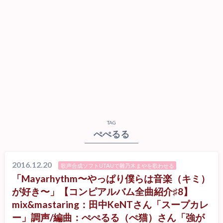
TAG
ぺぺるる
2016.12.20
歌声合成ソフトUTAUで雛乃木まやを歌わせる
「Mayarhythm〜やっぱり僕らは音楽（キミ）
が好き〜」【コンピアルバム全曲紹介♯8】
mix&mastaring：田中KeNTさん「スープカレ
ー」調声/編曲：ぺぺるる（ぺ猫）さん「強が