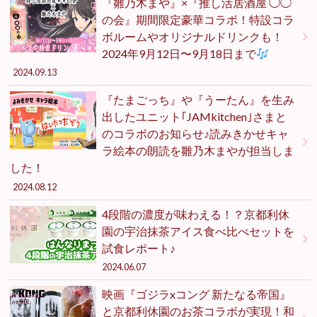
『雛乃木まや』×『推し活居酒屋 ◯◯
の会』期間限定豪華コラボ！特設コラ
ボルームやオリジナルドリンクも！
2024年9月12日〜9月18日まで
2024.09.13
『たまごっち』や『うーたん』を生み
出したユニット｢JAMkitchen｣さまと
のコラボのお知らせ♪読みきかせキャ
ラ絵本の朗読を雛乃木まやが担当しま
した！
2024.08.12
4段階の濃度が味わえる！？京都利休
園の宇治抹茶アイス食べ比べセットを
試食レポート♪
2024.06.07
映画『ゴジラxコング 新たなる帝国』
と京都利休園のお茶コラボが実現！和