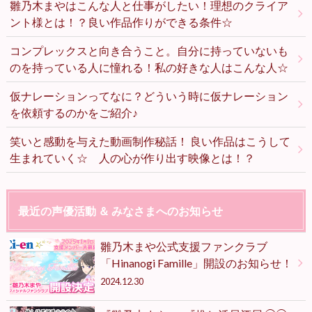
雛乃木まやはこんな人と仕事がしたい！理想のクライア
ント様とは！？良い作品作りができる条件☆
コンプレックスと向き合うこと。自分に持っていないも
のを持っている人に憧れる！私の好きな人はこんな人☆
仮ナレーションってなに？どういう時に仮ナレーション
を依頼するのかをご紹介♪
笑いと感動を与えた動画制作秘話！ 良い作品はこうして
生まれていく☆ 人の心が作り出す映像とは！？
最近の声優活動 ＆ みなさまへのお知らせ
雛乃木まや公式支援ファンクラブ
「Hinanogi Famille」開設のお知らせ！
2024.12.30