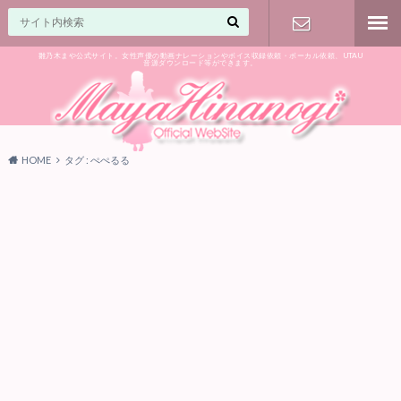
雛乃木まや公式サイト。女性声優の動画ナレーションやボイス収録依頼・ボーカル依頼、UTAU
音源ダウンロード等ができます。
ご相談はお
気軽に♪
HOME
タグ : ぺぺるる