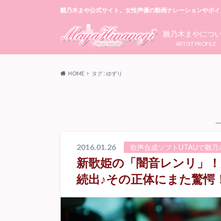
雛乃木まや公式サイト。女性声優の動画ナレーションやボイ
雛乃木まやにつ
ARTIST PROFILE
HOME
タグ : ゆずり
2016.01.26
歌声合成ソフトUTAUで雛
新歌姫の「闇音レンリ」
続出♪その正体にまた驚愕