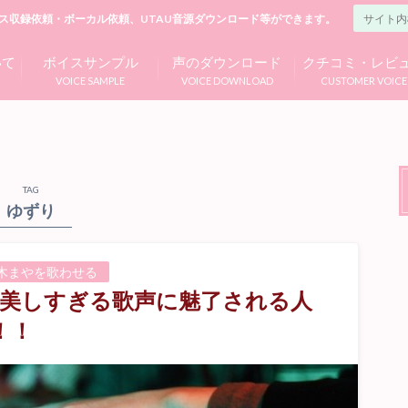
ス収録依頼・ボーカル依頼、UTAU音源ダウンロード等ができます。
いて
ボイスサンプル
声のダウンロード
クチコミ・レビ
VOICE SAMPLE
VOICE DOWNLOAD
CUSTOMER VOICE
TAG
ゆずり
乃木まやを歌わせる
！美しすぎる歌声に魅了される人
！！