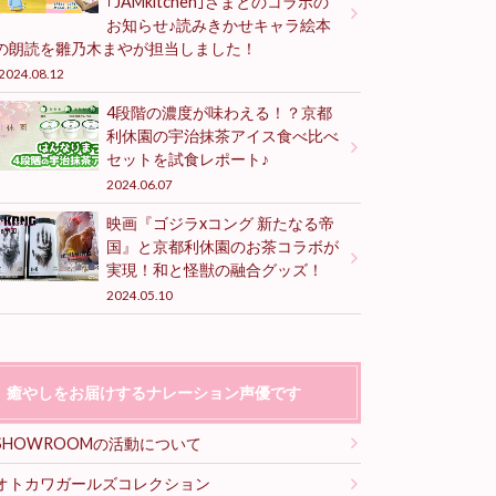
｢JAMkitchen｣さまとのコラボの
お知らせ♪読みきかせキャラ絵本
の朗読を雛乃木まやが担当しました！
2024.08.12
4段階の濃度が味わえる！？京都
利休園の宇治抹茶アイス食べ比べ
セットを試食レポート♪
2024.06.07
映画『ゴジラxコング 新たなる帝
国』と京都利休園のお茶コラボが
実現！和と怪獣の融合グッズ！
2024.05.10
癒やしをお届けするナレーション声優です
SHOWROOMの活動について
オトカワガールズコレクション