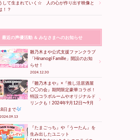
うして生まれていく☆ 人の心が作り出す映像と
は！？
最近の声優活動 ＆ みなさまへのお知らせ
雛乃木まや公式支援ファンクラブ
「Hinanogi Famille」開設のお知
らせ！
2024.12.30
『雛乃木まや』×『推し活居酒屋
◯◯の会』期間限定豪華コラボ！
特設コラボルームやオリジナルド
リンクも！2024年9月12日〜9月
18日まで
2024.09.13
『たまごっち』や『うーたん』を
生み出したユニット