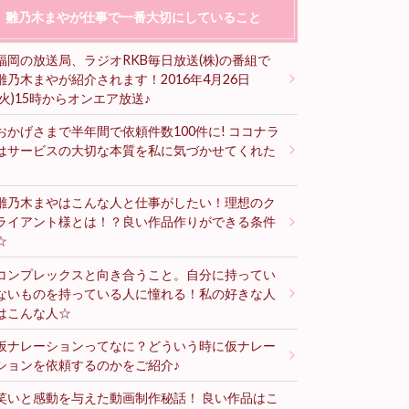
雛乃木まやが仕事で一番大切にしていること
福岡の放送局、ラジオRKB毎日放送(株)の番組で
雛乃木まやが紹介されます！2016年4月26日
(火)15時からオンエア放送♪
おかげさまで半年間で依頼件数100件に! ココナラ
はサービスの大切な本質を私に気づかせてくれた
♪
雛乃木まやはこんな人と仕事がしたい！理想のク
ライアント様とは！？良い作品作りができる条件
☆
コンプレックスと向き合うこと。自分に持ってい
ないものを持っている人に憧れる！私の好きな人
はこんな人☆
仮ナレーションってなに？どういう時に仮ナレー
ションを依頼するのかをご紹介♪
笑いと感動を与えた動画制作秘話！ 良い作品はこ