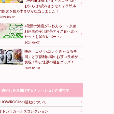
｢JAMkitchen｣さまとのコラボの
お知らせ♪読みきかせキャラ絵本
の朗読を雛乃木まやが担当しました！
2024.08.12
4段階の濃度が味わえる！？京都
利休園の宇治抹茶アイス食べ比べ
セットを試食レポート♪
2024.06.07
映画『ゴジラxコング 新たなる帝
国』と京都利休園のお茶コラボが
実現！和と怪獣の融合グッズ！
2024.05.10
癒やしをお届けするナレーション声優です
SHOWROOMの活動について
オトカワガールズコレクション