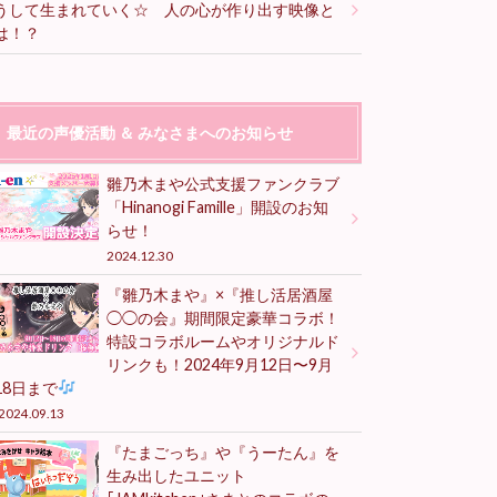
うして生まれていく☆ 人の心が作り出す映像と
は！？
最近の声優活動 ＆ みなさまへのお知らせ
雛乃木まや公式支援ファンクラブ
「Hinanogi Famille」開設のお知
らせ！
2024.12.30
『雛乃木まや』×『推し活居酒屋
◯◯の会』期間限定豪華コラボ！
特設コラボルームやオリジナルド
リンクも！2024年9月12日〜9月
18日まで
2024.09.13
『たまごっち』や『うーたん』を
生み出したユニット