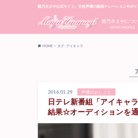
雛乃木まや公式サイト。女性声優の動画ナレーションやボイ
雛乃木まやにつ
ARTIST PROFILE
HOME
タグ : アイキャラ
2016.01.29
声優のおしごと
日テレ新番組「アイキャ
結果☆オーディションを