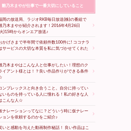
雛乃木まやが仕事で一番大切にしていること
福岡の放送局、ラジオRKB毎日放送(株)の番組で
雛乃木まやが紹介されます！2016年4月26日
(火)15時からオンエア放送♪
おかげさまで半年間で依頼件数100件に! ココナラ
はサービスの大切な本質を私に気づかせてくれた
♪
雛乃木まやはこんな人と仕事がしたい！理想のク
ライアント様とは！？良い作品作りができる条件
☆
コンプレックスと向き合うこと。自分に持ってい
ないものを持っている人に憧れる！私の好きな人
はこんな人☆
仮ナレーションってなに？どういう時に仮ナレー
ションを依頼するのかをご紹介♪
笑いと感動を与えた動画制作秘話！ 良い作品はこ