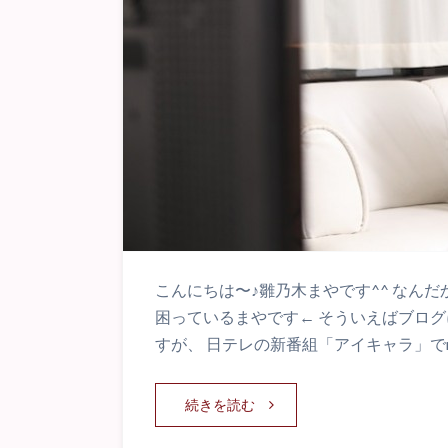
こんにちは〜♪雛乃木まやです^^ なん
困っているまやです← そういえばブロ
すが、 日テレの新番組「アイキャラ」でn
続きを読む