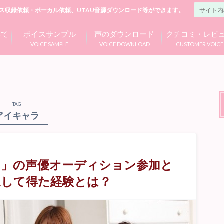
ス収録依頼・ボーカル依頼、UTAU音源ダウンロード等ができます。
いて
ボイスサンプル
声のダウンロード
クチコミ・レビ
VOICE SAMPLE
VOICE DOWNLOAD
CUSTOMER VOICE
TAG
アイキャラ
ラ」の声優オーディション参加と
通して得た経験とは？