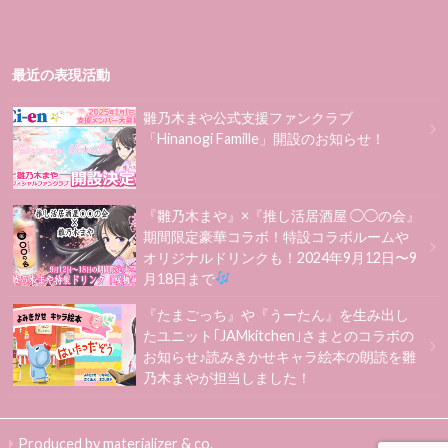
最近の表現活動
雛乃木まや公式支援ファンクラブ
「Hinanogi Famille」開設のお知らせ！
『雛乃木まや』×『推し活居酒屋 ◯◯の会』
期間限定豪華コラボ！特設コラボルームや
オリジナルドリンクも！2024年9月12日〜9
月18日まで
『たまごっち』や『うーたん』を生み出し
たユニット｢JAMkitchen｣さまとのコラボの
お知らせ♪読みきかせキャラ絵本の朗読を雛
乃木まやが担当しました！
Produced by materializer & co.