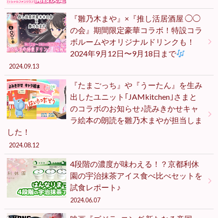
『雛乃木まや』×『推し活居酒屋 ◯◯
の会』期間限定豪華コラボ！特設コラ
ボルームやオリジナルドリンクも！
2024年9月12日〜9月18日まで
2024.09.13
『たまごっち』や『うーたん』を生み
出したユニット｢JAMkitchen｣さまと
のコラボのお知らせ♪読みきかせキャ
ラ絵本の朗読を雛乃木まやが担当しま
した！
2024.08.12
4段階の濃度が味わえる！？京都利休
園の宇治抹茶アイス食べ比べセットを
試食レポート♪
2024.06.07