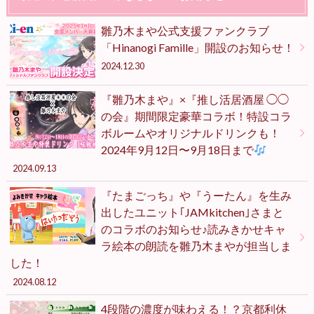
雛乃木まや公式支援ファンクラブ
「Hinanogi Famille」開設のお知らせ！
2024.12.30
『雛乃木まや』×『推し活居酒屋 ◯◯
の会』期間限定豪華コラボ！特設コラ
ボルームやオリジナルドリンクも！
2024年9月12日〜9月18日まで
2024.09.13
『たまごっち』や『うーたん』を生み
出したユニット｢JAMkitchen｣さまと
のコラボのお知らせ♪読みきかせキャ
ラ絵本の朗読を雛乃木まやが担当しま
した！
2024.08.12
4段階の濃度が味わえる！？京都利休