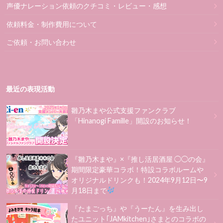
声優ナレーション依頼のクチコミ・レビュー・感想
依頼料金・制作費用について
ご依頼・お問い合わせ
最近の表現活動
雛乃木まや公式支援ファンクラブ
「Hinanogi Famille」開設のお知らせ！
『雛乃木まや』×『推し活居酒屋 ◯◯の会』
期間限定豪華コラボ！特設コラボルームや
オリジナルドリンクも！2024年9月12日〜9
月18日まで
『たまごっち』や『うーたん』を生み出し
たユニット｢JAMkitchen｣さまとのコラボの