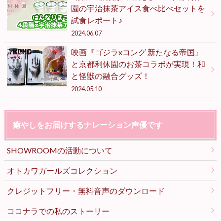
園の宇治抹茶アイス食べ比べセットを
試食レポート♪
2024.06.07
映画『ゴジラxコング 新たなる帝国』
と京都利休園のお茶コラボが実現！和
と怪獣の融合グッズ！
2024.05.10
癒やしをお届けするナレーション声優です
SHOWROOMの活動について
オトカワガールズコレクション
クレジットフリー・無料音声のダウンロード
ココナラでの私のストーリー