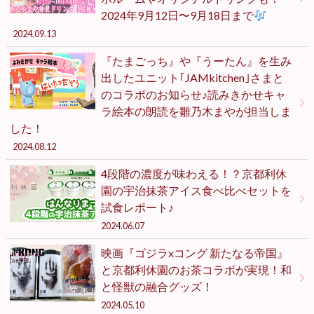
2024年9月12日〜9月18日まで
2024.09.13
『たまごっち』や『うーたん』を生み
出したユニット｢JAMkitchen｣さまと
のコラボのお知らせ♪読みきかせキャ
ラ絵本の朗読を雛乃木まやが担当しま
した！
2024.08.12
4段階の濃度が味わえる！？京都利休
園の宇治抹茶アイス食べ比べセットを
試食レポート♪
2024.06.07
映画『ゴジラxコング 新たなる帝国』
と京都利休園のお茶コラボが実現！和
と怪獣の融合グッズ！
2024.05.10