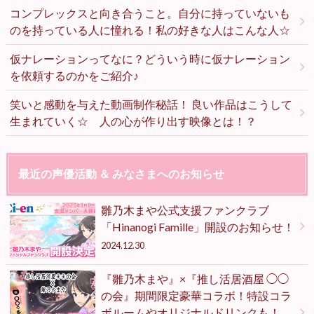
コンプレックスと向き合うこと。自分に持っていないも
のを持っている人に憧れる！私の好きな人はこんな人☆
仮ナレーションってなに？どういう時に仮ナレーション
を依頼するのかをご紹介♪
笑いと感動を与えた動画制作秘話！ 良い作品はこうして
生まれていく☆ 人の心が作り出す映像とは！？
最近の声優活動 ＆ みなさまへのお知らせ
雛乃木まや公式支援ファンクラブ
「Hinanogi Famille」開設のお知らせ！
2024.12.30
『雛乃木まや』×『推し活居酒屋 ◯◯
の会』期間限定豪華コラボ！特設コラ
ボルームやオリジナルドリンクも！