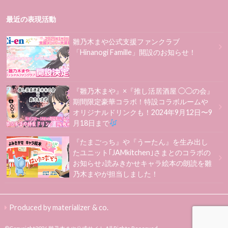
最近の表現活動
雛乃木まや公式支援ファンクラブ
「Hinanogi Famille」開設のお知らせ！
『雛乃木まや』×『推し活居酒屋 ◯◯の会』
期間限定豪華コラボ！特設コラボルームや
オリジナルドリンクも！2024年9月12日〜9
月18日まで
『たまごっち』や『うーたん』を生み出し
たユニット｢JAMkitchen｣さまとのコラボの
お知らせ♪読みきかせキャラ絵本の朗読を雛
乃木まやが担当しました！
Produced by materializer & co.