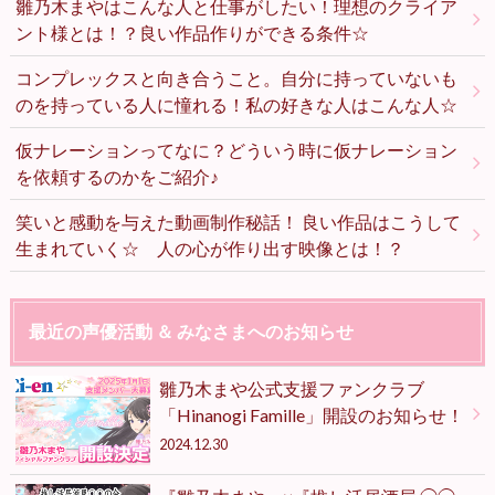
雛乃木まやはこんな人と仕事がしたい！理想のクライア
ント様とは！？良い作品作りができる条件☆
コンプレックスと向き合うこと。自分に持っていないも
のを持っている人に憧れる！私の好きな人はこんな人☆
仮ナレーションってなに？どういう時に仮ナレーション
を依頼するのかをご紹介♪
笑いと感動を与えた動画制作秘話！ 良い作品はこうして
生まれていく☆ 人の心が作り出す映像とは！？
最近の声優活動 ＆ みなさまへのお知らせ
雛乃木まや公式支援ファンクラブ
「Hinanogi Famille」開設のお知らせ！
2024.12.30