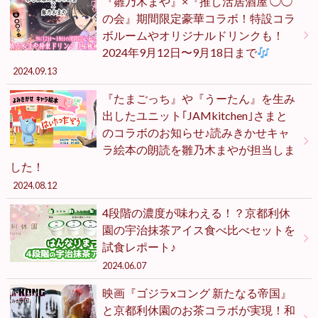
『雛乃木まや』×『推し活居酒屋 ◯◯
の会』期間限定豪華コラボ！特設コラ
ボルームやオリジナルドリンクも！
2024年9月12日〜9月18日まで
2024.09.13
『たまごっち』や『うーたん』を生み
出したユニット｢JAMkitchen｣さまと
のコラボのお知らせ♪読みきかせキャ
ラ絵本の朗読を雛乃木まやが担当しま
した！
2024.08.12
4段階の濃度が味わえる！？京都利休
園の宇治抹茶アイス食べ比べセットを
試食レポート♪
2024.06.07
映画『ゴジラxコング 新たなる帝国』
と京都利休園のお茶コラボが実現！和