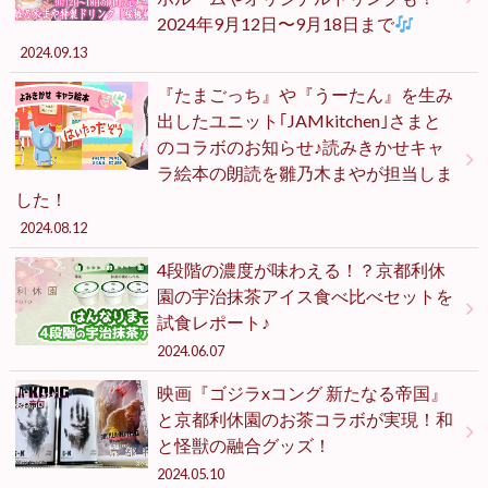
2024年9月12日〜9月18日まで
2024.09.13
『たまごっち』や『うーたん』を生み
出したユニット｢JAMkitchen｣さまと
のコラボのお知らせ♪読みきかせキャ
ラ絵本の朗読を雛乃木まやが担当しま
した！
2024.08.12
4段階の濃度が味わえる！？京都利休
園の宇治抹茶アイス食べ比べセットを
試食レポート♪
2024.06.07
映画『ゴジラxコング 新たなる帝国』
と京都利休園のお茶コラボが実現！和
と怪獣の融合グッズ！
2024.05.10