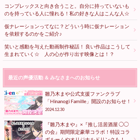
コンプレックスと向き合うこと。自分に持っていないも
のを持っている人に憧れる！私の好きな人はこんな人☆
仮ナレーションってなに？どういう時に仮ナレーション
を依頼するのかをご紹介♪
笑いと感動を与えた動画制作秘話！ 良い作品はこうして
生まれていく☆ 人の心が作り出す映像とは！？
最近の声優活動 ＆ みなさまへのお知らせ
雛乃木まや公式支援ファンクラブ
「Hinanogi Famille」開設のお知らせ！
2024.12.30
『雛乃木まや』×『推し活居酒屋 ◯◯
の会』期間限定豪華コラボ！特設コラ
ボルームやオリジナルドリンクも！