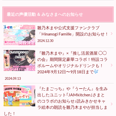
最近の声優活動 ＆ みなさまへのお知らせ
雛乃木まや公式支援ファンクラブ
「Hinanogi Famille」開設のお知らせ！
2024.12.30
『雛乃木まや』×『推し活居酒屋 ◯◯
の会』期間限定豪華コラボ！特設コラ
ボルームやオリジナルドリンクも！
2024年9月12日〜9月18日まで
2024.09.13
『たまごっち』や『うーたん』を生み
出したユニット｢JAMkitchen｣さまと
のコラボのお知らせ♪読みきかせキャ
ラ絵本の朗読を雛乃木まやが担当しま
した！