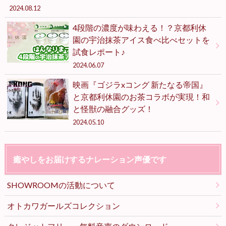
2024.08.12
4段階の濃度が味わえる！？京都利休
園の宇治抹茶アイス食べ比べセットを
試食レポート♪
2024.06.07
映画『ゴジラxコング 新たなる帝国』
と京都利休園のお茶コラボが実現！和
と怪獣の融合グッズ！
2024.05.10
癒やしをお届けするナレーション声優です
SHOWROOMの活動について
オトカワガールズコレクション