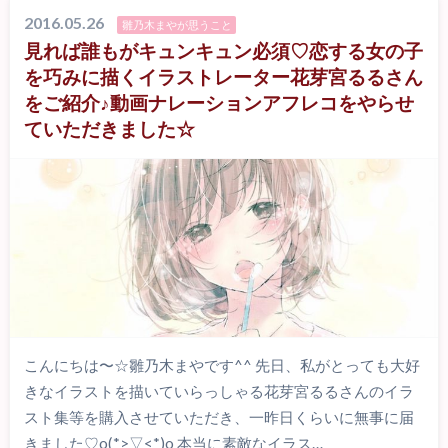
2016.05.26
雛乃木まやが思うこと
見れば誰もがキュンキュン必須♡恋する女の子
を巧みに描くイラストレーター花芽宮るるさん
をご紹介♪動画ナレーションアフレコをやらせ
ていただきました☆
こんにちは〜☆雛乃木まやです^^ 先日、私がとっても大好
きなイラストを描いていらっしゃる花芽宮るるさんのイラ
スト集等を購入させていただき、一昨日くらいに無事に届
きました♡o(*>▽<*)o 本当に素敵なイラス…