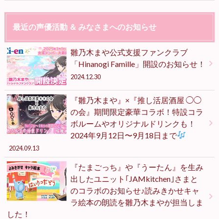
最近の声優活動 ＆ みなさまへのお知らせ
雛乃木まや公式支援ファンクラブ
「Hinanogi Famille」開設のお知らせ！
2024.12.30
『雛乃木まや』×『推し活居酒屋 ◯◯
の会』期間限定豪華コラボ！特設コラ
ボルームやオリジナルドリンクも！
2024年9月12日〜9月18日まで
2024.09.13
『たまごっち』や『うーたん』を生み
出したユニット｢JAMkitchen｣さまと
のコラボのお知らせ♪読みきかせキャ
ラ絵本の朗読を雛乃木まやが担当しま
した！