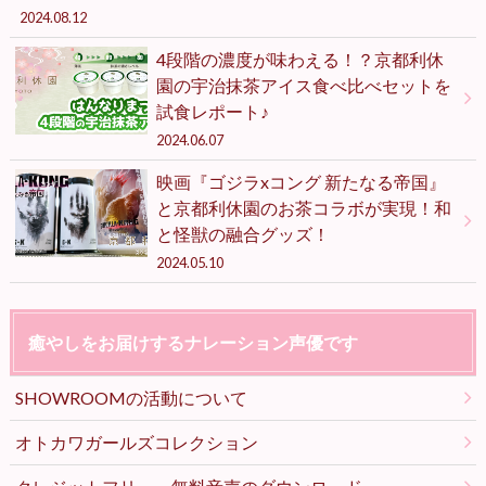
2024.08.12
4段階の濃度が味わえる！？京都利休
園の宇治抹茶アイス食べ比べセットを
試食レポート♪
2024.06.07
映画『ゴジラxコング 新たなる帝国』
と京都利休園のお茶コラボが実現！和
と怪獣の融合グッズ！
2024.05.10
癒やしをお届けするナレーション声優です
SHOWROOMの活動について
オトカワガールズコレクション