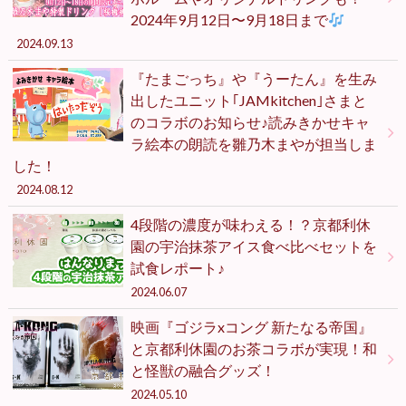
2024年9月12日〜9月18日まで
2024.09.13
『たまごっち』や『うーたん』を生み
出したユニット｢JAMkitchen｣さまと
のコラボのお知らせ♪読みきかせキャ
ラ絵本の朗読を雛乃木まやが担当しま
した！
2024.08.12
4段階の濃度が味わえる！？京都利休
園の宇治抹茶アイス食べ比べセットを
試食レポート♪
2024.06.07
映画『ゴジラxコング 新たなる帝国』
と京都利休園のお茶コラボが実現！和
と怪獣の融合グッズ！
2024.05.10