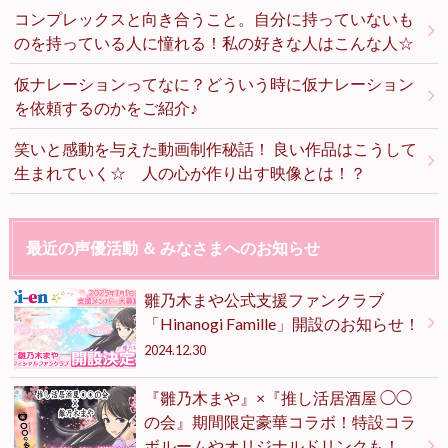
コンプレックスと向き合うこと。自分に持っていないも
のを持っている人に憧れる！私の好きな人はこんな人☆
仮ナレーションってなに？どういう時に仮ナレーション
を依頼するのかをご紹介♪
笑いと感動を与えた動画制作秘話！ 良い作品はこうして
生まれていく☆ 人の心が作り出す映像とは！？
最近の声優活動 ＆ みなさまへのお知らせ
雛乃木まや公式支援ファンクラブ
「Hinanogi Famille」開設のお知らせ！
2024.12.30
『雛乃木まや』×『推し活居酒屋 ◯◯
の会』期間限定豪華コラボ！特設コラ
ボルームやオリジナルドリンクも！