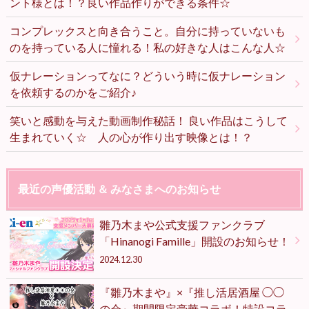
ント様とは！？良い作品作りができる条件☆
コンプレックスと向き合うこと。自分に持っていないも
のを持っている人に憧れる！私の好きな人はこんな人☆
仮ナレーションってなに？どういう時に仮ナレーション
を依頼するのかをご紹介♪
笑いと感動を与えた動画制作秘話！ 良い作品はこうして
生まれていく☆ 人の心が作り出す映像とは！？
最近の声優活動 ＆ みなさまへのお知らせ
雛乃木まや公式支援ファンクラブ
「Hinanogi Famille」開設のお知らせ！
2024.12.30
『雛乃木まや』×『推し活居酒屋 ◯◯
の会』期間限定豪華コラボ！特設コラ