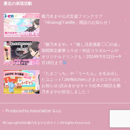
最近の表現活動
雛乃木まや公式支援ファンクラブ
「Hinanogi Famille」開設のお知らせ！
『雛乃木まや』×『推し活居酒屋 ◯◯の会』
期間限定豪華コラボ！特設コラボルームや
オリジナルドリンクも！2024年9月12日〜9
月18日まで
『たまごっち』や『うーたん』を生み出し
たユニット｢JAMkitchen｣さまとのコラボの
お知らせ♪読みきかせキャラ絵本の朗読を雛
乃木まやが担当しました！
Produced by materializer & co.
©Copyright2026
雛乃木まや公式サイト
.All Rights Reserved.