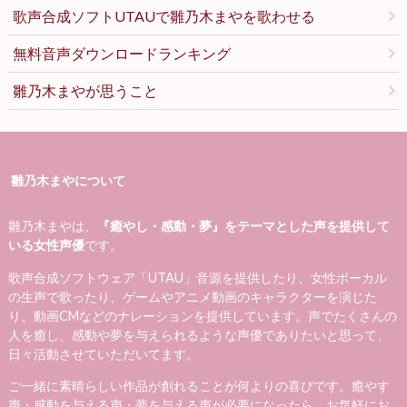
歌声合成ソフトUTAUで雛乃木まやを歌わせる
無料音声ダウンロードランキング
雛乃木まやが思うこと
雛乃木まやについて
雛乃木まやは、
『癒やし・感動・夢』をテーマとした声を提供して
いる女性声優
です。
歌声合成ソフトウェア「UTAU」音源を提供したり、女性ボーカル
の生声で歌ったり、ゲームやアニメ動画のキャラクターを演じた
り、動画CMなどのナレーションを提供しています。声でたくさんの
人を癒し、感動や夢を与えられるような声優でありたいと思って、
日々活動させていただいてます。
ご一緒に素晴らしい作品が創れることが何よりの喜びです。癒やす
声・感動を与える声・夢を与える声が必要になったら、お気軽にお