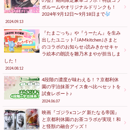
ボルームやオリジナルドリンクも！
2024年9月12日〜9月18日まで
2024.09.13
『たまごっち』や『うーたん』を生み
出したユニット｢JAMkitchen｣さまと
のコラボのお知らせ♪読みきかせキャ
ラ絵本の朗読を雛乃木まやが担当しま
した！
2024.08.12
4段階の濃度が味わえる！？京都利休
園の宇治抹茶アイス食べ比べセットを
試食レポート♪
2024.06.07
映画『ゴジラxコング 新たなる帝国』
と京都利休園のお茶コラボが実現！和
と怪獣の融合グッズ！