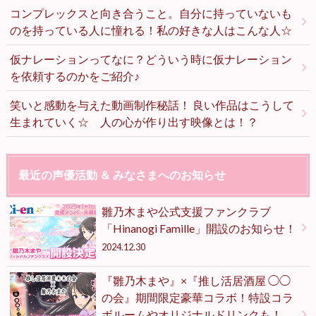
コンプレックスと向き合うこと。自分に持っていないも
のを持っている人に憧れる！私の好きな人はこんな人☆
仮ナレーションってなに？どういう時に仮ナレーション
を依頼するのかをご紹介♪
笑いと感動を与えた動画制作秘話！ 良い作品はこうして
生まれていく☆ 人の心が作り出す映像とは！？
最近の声優活動 ＆ みなさまへのお知らせ
雛乃木まや公式支援ファンクラブ
「Hinanogi Famille」開設のお知らせ！
2024.12.30
『雛乃木まや』×『推し活居酒屋 ◯◯
の会』期間限定豪華コラボ！特設コラ
ボルームやオリジナルドリンクも！