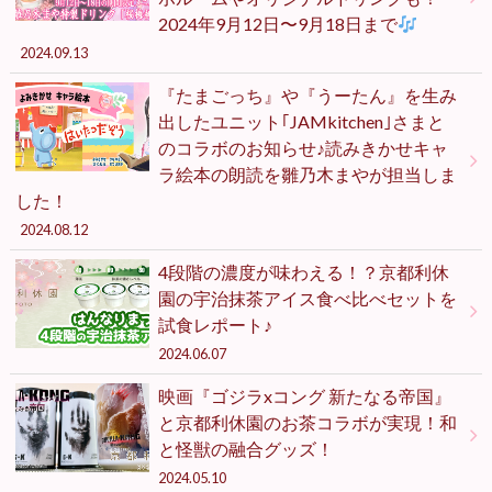
2024年9月12日〜9月18日まで
2024.09.13
『たまごっち』や『うーたん』を生み
出したユニット｢JAMkitchen｣さまと
のコラボのお知らせ♪読みきかせキャ
ラ絵本の朗読を雛乃木まやが担当しま
した！
2024.08.12
4段階の濃度が味わえる！？京都利休
園の宇治抹茶アイス食べ比べセットを
試食レポート♪
2024.06.07
映画『ゴジラxコング 新たなる帝国』
と京都利休園のお茶コラボが実現！和
と怪獣の融合グッズ！
2024.05.10