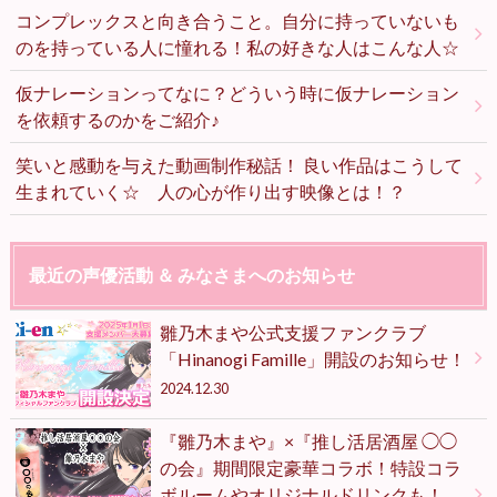
コンプレックスと向き合うこと。自分に持っていないも
のを持っている人に憧れる！私の好きな人はこんな人☆
仮ナレーションってなに？どういう時に仮ナレーション
を依頼するのかをご紹介♪
笑いと感動を与えた動画制作秘話！ 良い作品はこうして
生まれていく☆ 人の心が作り出す映像とは！？
最近の声優活動 ＆ みなさまへのお知らせ
雛乃木まや公式支援ファンクラブ
「Hinanogi Famille」開設のお知らせ！
2024.12.30
『雛乃木まや』×『推し活居酒屋 ◯◯
の会』期間限定豪華コラボ！特設コラ
ボルームやオリジナルドリンクも！