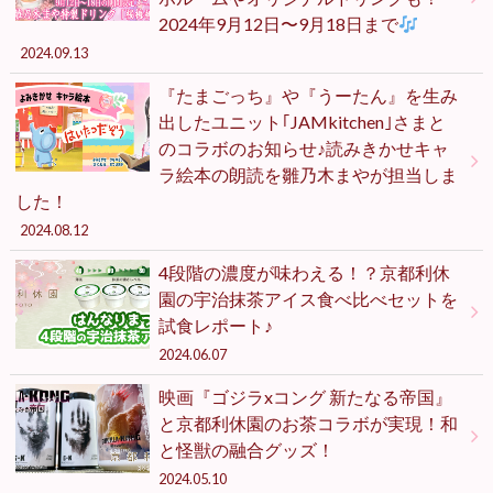
2024年9月12日〜9月18日まで
2024.09.13
『たまごっち』や『うーたん』を生み
出したユニット｢JAMkitchen｣さまと
のコラボのお知らせ♪読みきかせキャ
ラ絵本の朗読を雛乃木まやが担当しま
した！
2024.08.12
4段階の濃度が味わえる！？京都利休
園の宇治抹茶アイス食べ比べセットを
試食レポート♪
2024.06.07
映画『ゴジラxコング 新たなる帝国』
と京都利休園のお茶コラボが実現！和
と怪獣の融合グッズ！
2024.05.10