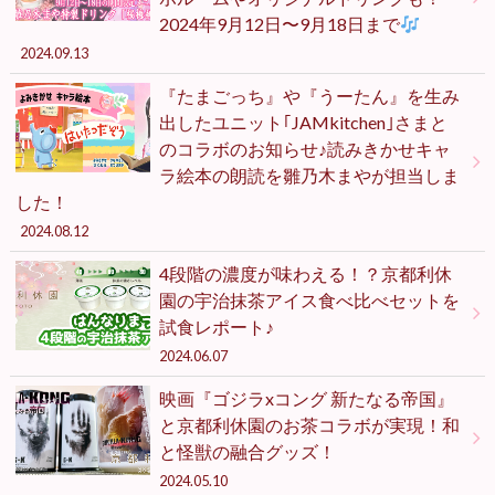
2024年9月12日〜9月18日まで
2024.09.13
『たまごっち』や『うーたん』を生み
出したユニット｢JAMkitchen｣さまと
のコラボのお知らせ♪読みきかせキャ
ラ絵本の朗読を雛乃木まやが担当しま
した！
2024.08.12
4段階の濃度が味わえる！？京都利休
園の宇治抹茶アイス食べ比べセットを
試食レポート♪
2024.06.07
映画『ゴジラxコング 新たなる帝国』
と京都利休園のお茶コラボが実現！和
と怪獣の融合グッズ！
2024.05.10