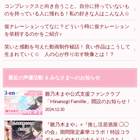
コンプレックスと向き合うこと。自分に持っていないも
のを持っている人に憧れる！私の好きな人はこんな人☆
仮ナレーションってなに？どういう時に仮ナレーション
を依頼するのかをご紹介♪
笑いと感動を与えた動画制作秘話！ 良い作品はこうして
生まれていく☆ 人の心が作り出す映像とは！？
最近の声優活動 ＆ みなさまへのお知らせ
雛乃木まや公式支援ファンクラブ
「Hinanogi Famille」開設のお知らせ！
2024.12.30
『雛乃木まや』×『推し活居酒屋 ◯◯
の会』期間限定豪華コラボ！特設コラ
ボルームやオリジナルドリンクも！