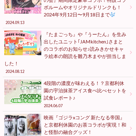
ボルームやオリジナルドリンクも！
2024年9月12日〜9月18日まで
2024.09.13
『たまごっち』や『うーたん』を生み
出したユニット｢JAMkitchen｣さまと
のコラボのお知らせ♪読みきかせキャ
ラ絵本の朗読を雛乃木まやが担当しま
した！
2024.08.12
4段階の濃度が味わえる！？京都利休
園の宇治抹茶アイス食べ比べセットを
試食レポート♪
2024.06.07
映画『ゴジラxコング 新たなる帝国』
と京都利休園のお茶コラボが実現！和
と怪獣の融合グッズ！