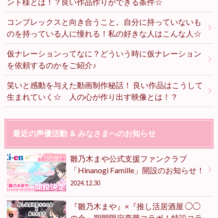
ント様とは！？良い作品作りができる条件☆
コンプレックスと向き合うこと。自分に持っていないも
のを持っている人に憧れる！私の好きな人はこんな人☆
仮ナレーションってなに？どういう時に仮ナレーション
を依頼するのかをご紹介♪
笑いと感動を与えた動画制作秘話！ 良い作品はこうして
生まれていく☆ 人の心が作り出す映像とは！？
最近の声優活動 ＆ みなさまへのお知らせ
雛乃木まや公式支援ファンクラブ
「Hinanogi Famille」開設のお知らせ！
2024.12.30
『雛乃木まや』×『推し活居酒屋 ◯◯
の会』期間限定豪華コラボ！特設コラ