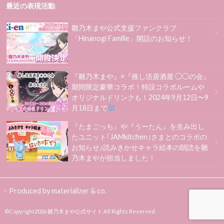
最近の表現活動
雛乃木まや公式支援ファンクラブ
「Hinanogi Famille」開設のお知らせ！
『雛乃木まや』×『推し活居酒屋 ◯◯の会』
期間限定豪華コラボ！特設コラボルームや
オリジナルドリンクも！2024年9月12日〜9
月18日まで
『たまごっち』や『うーたん』を生み出し
たユニット｢JAMkitchen｣さまとのコラボの
お知らせ♪読みきかせキャラ絵本の朗読を雛
乃木まやが担当しました！
Produced by materializer & co.
©Copyright2026
雛乃木まや公式サイト
.All Rights Reserved.