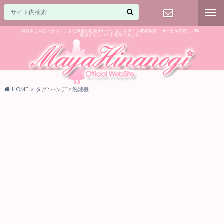
雛乃木まや公式サイト。女性声優の動画ナレーションやボイス収録依頼・ボーカル依頼、UTAU
音源ダウンロード等ができます。
ご相談はお
気軽に♪
HOME
タグ : ハンディ洗濯機