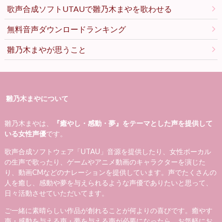
歌声合成ソフトUTAUで雛乃木まやを歌わせる
無料音声ダウンロードランキング
雛乃木まやが思うこと
雛乃木まやについて
雛乃木まやは、
『癒やし・感動・夢』をテーマとした声を提供して
いる女性声優
です。
歌声合成ソフトウェア「UTAU」音源を提供したり、女性ボーカル
の生声で歌ったり、ゲームやアニメ動画のキャラクターを演じた
り、動画CMなどのナレーションを提供しています。声でたくさんの
人を癒し、感動や夢を与えられるような声優でありたいと思って、
日々活動させていただいてます。
ご一緒に素晴らしい作品が創れることが何よりの喜びです。癒やす
声・感動を与える声・夢を与える声が必要になったら、お気軽にお