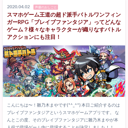
2020.04.02
声優のおしごと
スマホゲーム王道の超ド派手バトルワンフィン
ガーRPG「ブレイブファンタジア」ってどんな
ゲーム？様々なキャラクターが織りなすバトル
アクションにも注目！
こんにちは〜！雛乃木まやです(*^_^*) 本日ご紹介するのは
ブレイブファンタジアというスマホゲームアプリです。 な
んとこの度、そのブレイブファンタジアに雛乃木まやが本
人役で登場ゲーム内に登場することが決定しました！！ …