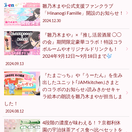
雛乃木まや公式支援ファンクラブ
「Hinanogi Famille」開設のお知らせ！
2024.12.30
『雛乃木まや』×『推し活居酒屋 ◯◯
の会』期間限定豪華コラボ！特設コラ
ボルームやオリジナルドリンクも！
2024年9月12日〜9月18日まで
2024.09.13
『たまごっち』や『うーたん』を生み
出したユニット｢JAMkitchen｣さまと
のコラボのお知らせ♪読みきかせキャ
ラ絵本の朗読を雛乃木まやが担当しま
した！
2024.08.12
4段階の濃度が味わえる！？京都利休
園の宇治抹茶アイス食べ比べセットを