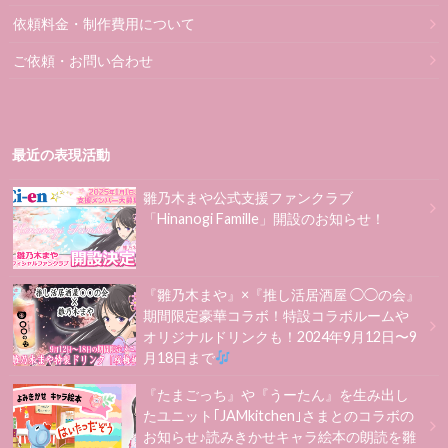
依頼料金・制作費用について
ご依頼・お問い合わせ
最近の表現活動
雛乃木まや公式支援ファンクラブ
「Hinanogi Famille」開設のお知らせ！
『雛乃木まや』×『推し活居酒屋 ◯◯の会』
期間限定豪華コラボ！特設コラボルームや
オリジナルドリンクも！2024年9月12日〜9
月18日まで
『たまごっち』や『うーたん』を生み出し
たユニット｢JAMkitchen｣さまとのコラボの
お知らせ♪読みきかせキャラ絵本の朗読を雛