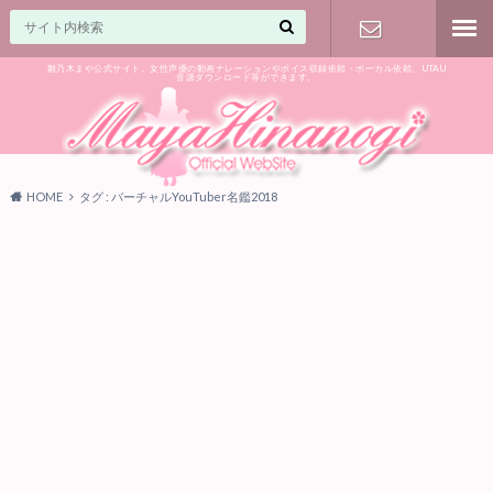
雛乃木まや公式サイト。女性声優の動画ナレーションやボイス収録依頼・ボーカル依頼、UTAU
音源ダウンロード等ができます。
ご相談はお
気軽に♪
HOME
タグ : バーチャルYouTuber名鑑2018