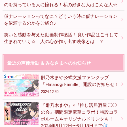
のを持っている人に憧れる！私の好きな人はこんな人☆
仮ナレーションってなに？どういう時に仮ナレーション
を依頼するのかをご紹介♪
笑いと感動を与えた動画制作秘話！ 良い作品はこうして
生まれていく☆ 人の心が作り出す映像とは！？
最近の声優活動 ＆ みなさまへのお知らせ
雛乃木まや公式支援ファンクラブ
「Hinanogi Famille」開設のお知らせ！
2024.12.30
『雛乃木まや』×『推し活居酒屋 ◯◯
の会』期間限定豪華コラボ！特設コラ
ボルームやオリジナルドリンクも！
2024年9月12日〜9月18日まで