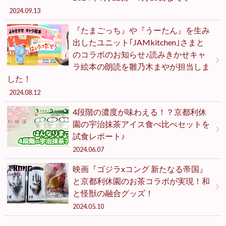
2024.09.13
『たまごっち』や『うーたん』を生み
出したユニット｢JAMkitchen｣さまと
のコラボのお知らせ♪読みきかせキャ
ラ絵本の朗読を雛乃木まやが担当しま
した！
2024.08.12
4段階の濃度が味わえる！？京都利休
園の宇治抹茶アイス食べ比べセットを
試食レポート♪
2024.06.07
映画『ゴジラxコング 新たなる帝国』
と京都利休園のお茶コラボが実現！和
と怪獣の融合グッズ！
2024.05.10