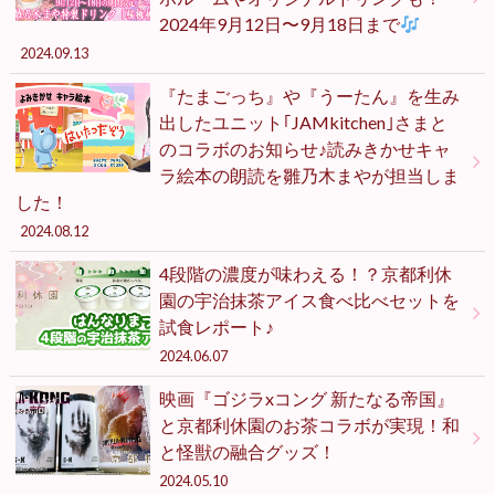
2024年9月12日〜9月18日まで
2024.09.13
『たまごっち』や『うーたん』を生み
出したユニット｢JAMkitchen｣さまと
のコラボのお知らせ♪読みきかせキャ
ラ絵本の朗読を雛乃木まやが担当しま
した！
2024.08.12
4段階の濃度が味わえる！？京都利休
園の宇治抹茶アイス食べ比べセットを
試食レポート♪
2024.06.07
映画『ゴジラxコング 新たなる帝国』
と京都利休園のお茶コラボが実現！和
と怪獣の融合グッズ！
2024.05.10