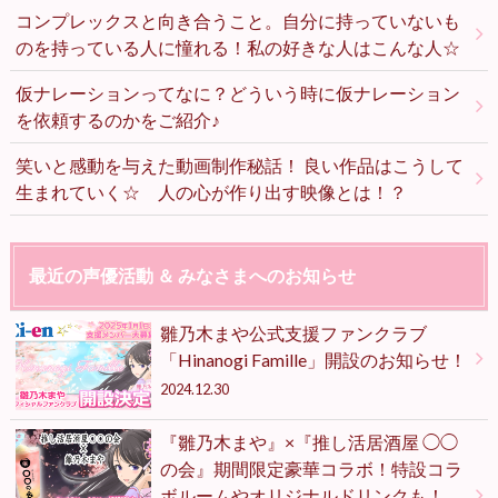
コンプレックスと向き合うこと。自分に持っていないも
のを持っている人に憧れる！私の好きな人はこんな人☆
仮ナレーションってなに？どういう時に仮ナレーション
を依頼するのかをご紹介♪
笑いと感動を与えた動画制作秘話！ 良い作品はこうして
生まれていく☆ 人の心が作り出す映像とは！？
最近の声優活動 ＆ みなさまへのお知らせ
雛乃木まや公式支援ファンクラブ
「Hinanogi Famille」開設のお知らせ！
2024.12.30
『雛乃木まや』×『推し活居酒屋 ◯◯
の会』期間限定豪華コラボ！特設コラ
ボルームやオリジナルドリンクも！