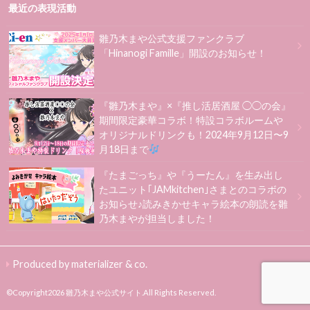
最近の表現活動
雛乃木まや公式支援ファンクラブ
「Hinanogi Famille」開設のお知らせ！
『雛乃木まや』×『推し活居酒屋 ◯◯の会』
期間限定豪華コラボ！特設コラボルームや
オリジナルドリンクも！2024年9月12日〜9
月18日まで
『たまごっち』や『うーたん』を生み出し
たユニット｢JAMkitchen｣さまとのコラボの
お知らせ♪読みきかせキャラ絵本の朗読を雛
乃木まやが担当しました！
Produced by materializer & co.
©Copyright2026
雛乃木まや公式サイト
.All Rights Reserved.