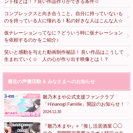
ント様とは！？良い作品作りができる条件☆
コンプレックスと向き合うこと。自分に持っていないも
のを持っている人に憧れる！私の好きな人はこんな人☆
仮ナレーションってなに？どういう時に仮ナレーション
を依頼するのかをご紹介♪
笑いと感動を与えた動画制作秘話！ 良い作品はこうして
生まれていく☆ 人の心が作り出す映像とは！？
最近の声優活動 ＆ みなさまへのお知らせ
雛乃木まや公式支援ファンクラブ
「Hinanogi Famille」開設のお知らせ！
2024.12.30
『雛乃木まや』×『推し活居酒屋 ◯◯
の会』期間限定豪華コラボ！特設コラ