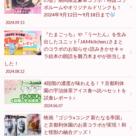
ボルームやオリジナルドリンクも！
2024年9月12日〜9月18日まで
2024.09.13
『たまごっち』や『うーたん』を生み
出したユニット｢JAMkitchen｣さまと
のコラボのお知らせ♪読みきかせキャ
ラ絵本の朗読を雛乃木まやが担当しま
した！
2024.08.12
4段階の濃度が味わえる！？京都利休
園の宇治抹茶アイス食べ比べセットを
試食レポート♪
2024.06.07
映画『ゴジラxコング 新たなる帝国』
と京都利休園のお茶コラボが実現！和
と怪獣の融合グッズ！