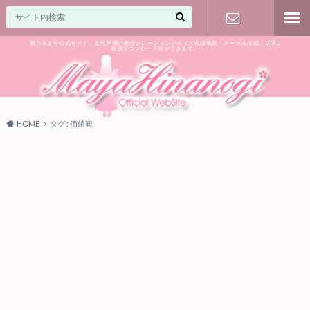
雛乃木まや公式サイト。女性声優の動画ナレーションやボイス収録依頼・ボーカル依頼、UTAU
音源ダウンロード等ができます。
ご相談はお
気軽に♪
HOME
タグ : 価値観