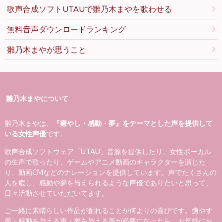
歌声合成ソフトUTAUで雛乃木まやを歌わせる
無料音声ダウンロードランキング
雛乃木まやが思うこと
雛乃木まやについて
雛乃木まやは、
『癒やし・感動・夢』をテーマとした声を提供して
いる女性声優
です。
歌声合成ソフトウェア「UTAU」音源を提供したり、女性ボーカル
の生声で歌ったり、ゲームやアニメ動画のキャラクターを演じた
り、動画CMなどのナレーションを提供しています。声でたくさんの
人を癒し、感動や夢を与えられるような声優でありたいと思って、
日々活動させていただいてます。
ご一緒に素晴らしい作品が創れることが何よりの喜びです。癒やす
声・感動を与える声・夢を与える声が必要になったら、お気軽にお