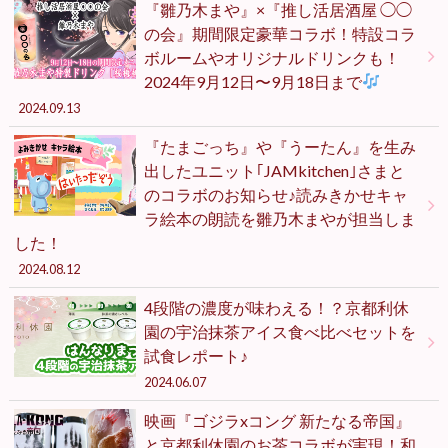
『雛乃木まや』×『推し活居酒屋 ◯◯
の会』期間限定豪華コラボ！特設コラ
ボルームやオリジナルドリンクも！
2024年9月12日〜9月18日まで
2024.09.13
『たまごっち』や『うーたん』を生み
出したユニット｢JAMkitchen｣さまと
のコラボのお知らせ♪読みきかせキャ
ラ絵本の朗読を雛乃木まやが担当しま
した！
2024.08.12
4段階の濃度が味わえる！？京都利休
園の宇治抹茶アイス食べ比べセットを
試食レポート♪
2024.06.07
映画『ゴジラxコング 新たなる帝国』
と京都利休園のお茶コラボが実現！和