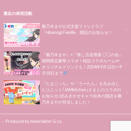
最近の表現活動
雛乃木まや公式支援ファンクラブ
「Hinanogi Famille」開設のお知らせ！
『雛乃木まや』×『推し活居酒屋 ◯◯の会』
期間限定豪華コラボ！特設コラボルームや
オリジナルドリンクも！2024年9月12日〜9
月18日まで
『たまごっち』や『うーたん』を生み出し
たユニット｢JAMkitchen｣さまとのコラボの
お知らせ♪読みきかせキャラ絵本の朗読を雛
乃木まやが担当しました！
Produced by materializer & co.