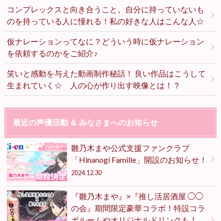
コンプレックスと向き合うこと。自分に持っていないも
のを持っている人に憧れる！私の好きな人はこんな人☆
仮ナレーションってなに？どういう時に仮ナレーション
を依頼するのかをご紹介♪
笑いと感動を与えた動画制作秘話！ 良い作品はこうして
生まれていく☆ 人の心が作り出す映像とは！？
最近の声優活動 ＆ みなさまへのお知らせ
雛乃木まや公式支援ファンクラブ
「Hinanogi Famille」開設のお知らせ！
2024.12.30
『雛乃木まや』×『推し活居酒屋 ◯◯
の会』期間限定豪華コラボ！特設コラ
ボルームやオリジナルドリンクも！