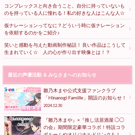
コンプレックスと向き合うこと。自分に持っていないも
のを持っている人に憧れる！私の好きな人はこんな人☆
仮ナレーションってなに？どういう時に仮ナレーション
を依頼するのかをご紹介♪
笑いと感動を与えた動画制作秘話！ 良い作品はこうして
生まれていく☆ 人の心が作り出す映像とは！？
最近の声優活動 ＆ みなさまへのお知らせ
雛乃木まや公式支援ファンクラブ
「Hinanogi Famille」開設のお知らせ！
2024.12.30
『雛乃木まや』×『推し活居酒屋 ◯◯
の会』期間限定豪華コラボ！特設コラ
ボルームやオリジナルドリンクも！