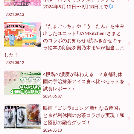
2024年9月12日〜9月18日まで
2024.09.13
『たまごっち』や『うーたん』を生み
出したユニット｢JAMkitchen｣さまと
のコラボのお知らせ♪読みきかせキャ
ラ絵本の朗読を雛乃木まやが担当しま
した！
2024.08.12
4段階の濃度が味わえる！？京都利休
園の宇治抹茶アイス食べ比べセットを
試食レポート♪
2024.06.07
映画『ゴジラxコング 新たなる帝国』
と京都利休園のお茶コラボが実現！和
と怪獣の融合グッズ！
2024.05.10