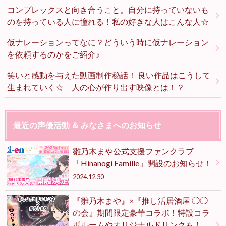
コンプレックスと向き合うこと。自分に持っていないも
のを持っている人に憧れる！私の好きな人はこんな人☆
仮ナレーションってなに？どういう時に仮ナレーション
を依頼するのかをご紹介♪
笑いと感動を与えた動画制作秘話！ 良い作品はこうして
生まれていく☆ 人の心が作り出す映像とは！？
最近の声優活動 ＆ みなさまへのお知らせ
雛乃木まや公式支援ファンクラブ
「Hinanogi Famille」開設のお知らせ！
2024.12.30
『雛乃木まや』×『推し活居酒屋 ◯◯
の会』期間限定豪華コラボ！特設コラ
ボルームやオリジナルドリンクも！