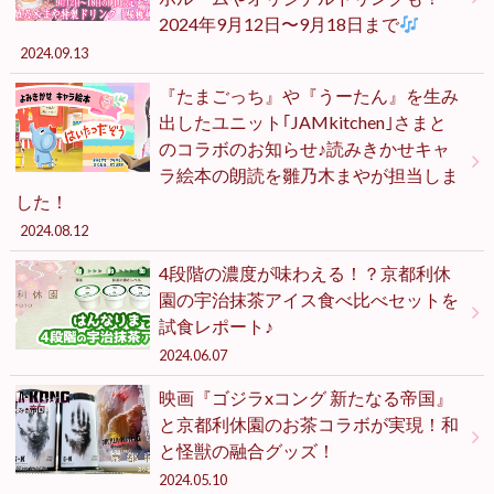
2024年9月12日〜9月18日まで
2024.09.13
『たまごっち』や『うーたん』を生み
出したユニット｢JAMkitchen｣さまと
のコラボのお知らせ♪読みきかせキャ
ラ絵本の朗読を雛乃木まやが担当しま
した！
2024.08.12
4段階の濃度が味わえる！？京都利休
園の宇治抹茶アイス食べ比べセットを
試食レポート♪
2024.06.07
映画『ゴジラxコング 新たなる帝国』
と京都利休園のお茶コラボが実現！和
と怪獣の融合グッズ！
2024.05.10