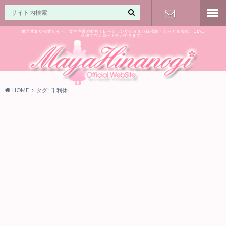
雛乃木まや公式サイト。女性声優の動画ナレーションやボイス収録依頼・ボーカル依頼、UTAU
音源ダウンロード等ができます。
ご相談はお
気軽に♪
HOME
タグ : 千利休