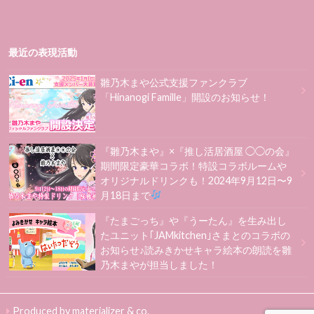
最近の表現活動
雛乃木まや公式支援ファンクラブ
「Hinanogi Famille」開設のお知らせ！
『雛乃木まや』×『推し活居酒屋 ◯◯の会』
期間限定豪華コラボ！特設コラボルームや
オリジナルドリンクも！2024年9月12日〜9
月18日まで
『たまごっち』や『うーたん』を生み出し
たユニット｢JAMkitchen｣さまとのコラボの
お知らせ♪読みきかせキャラ絵本の朗読を雛
乃木まやが担当しました！
Produced by materializer & co.