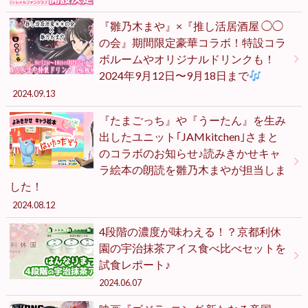
『雛乃木まや』×『推し活居酒屋 ◯◯
の会』期間限定豪華コラボ！特設コラ
ボルームやオリジナルドリンクも！
2024年9月12日〜9月18日まで
2024.09.13
『たまごっち』や『うーたん』を生み
出したユニット｢JAMkitchen｣さまと
のコラボのお知らせ♪読みきかせキャ
ラ絵本の朗読を雛乃木まやが担当しま
した！
2024.08.12
4段階の濃度が味わえる！？京都利休
園の宇治抹茶アイス食べ比べセットを
試食レポート♪
2024.06.07