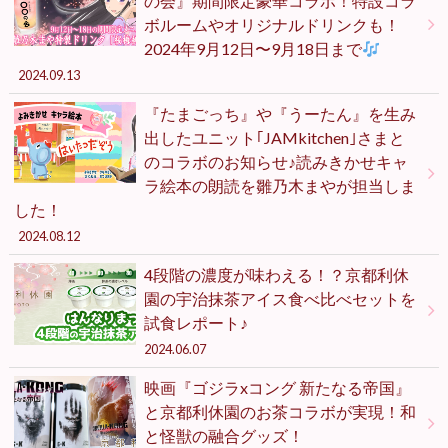
の会』期間限定豪華コラボ！特設コラ
ボルームやオリジナルドリンクも！
2024年9月12日〜9月18日まで
2024.09.13
『たまごっち』や『うーたん』を生み
出したユニット｢JAMkitchen｣さまと
のコラボのお知らせ♪読みきかせキャ
ラ絵本の朗読を雛乃木まやが担当しま
した！
2024.08.12
4段階の濃度が味わえる！？京都利休
園の宇治抹茶アイス食べ比べセットを
試食レポート♪
2024.06.07
映画『ゴジラxコング 新たなる帝国』
と京都利休園のお茶コラボが実現！和
と怪獣の融合グッズ！