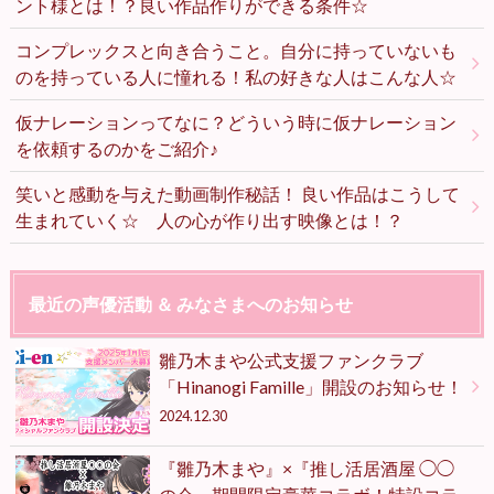
ント様とは！？良い作品作りができる条件☆
コンプレックスと向き合うこと。自分に持っていないも
のを持っている人に憧れる！私の好きな人はこんな人☆
仮ナレーションってなに？どういう時に仮ナレーション
を依頼するのかをご紹介♪
笑いと感動を与えた動画制作秘話！ 良い作品はこうして
生まれていく☆ 人の心が作り出す映像とは！？
最近の声優活動 ＆ みなさまへのお知らせ
雛乃木まや公式支援ファンクラブ
「Hinanogi Famille」開設のお知らせ！
2024.12.30
『雛乃木まや』×『推し活居酒屋 ◯◯