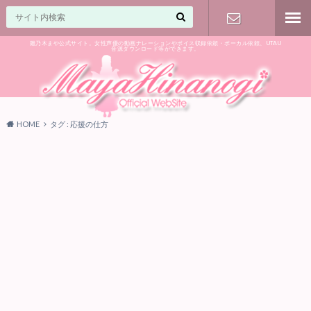
雛乃木まや公式サイト。女性声優の動画ナレーションやボイス収録依頼・ボーカル依頼、UTAU
音源ダウンロード等ができます。
ご相談はお
気軽に♪
HOME
タグ : 応援の仕方