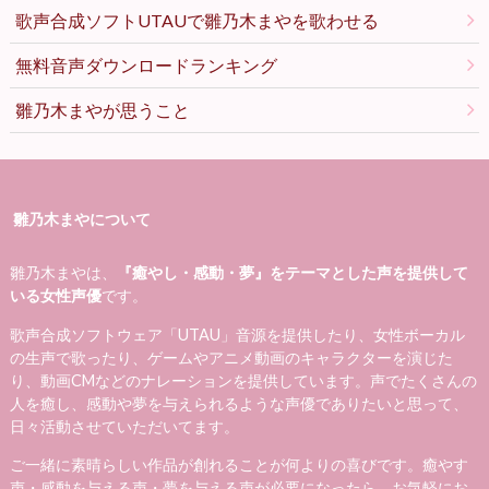
歌声合成ソフトUTAUで雛乃木まやを歌わせる
無料音声ダウンロードランキング
雛乃木まやが思うこと
雛乃木まやについて
雛乃木まやは、
『癒やし・感動・夢』をテーマとした声を提供して
いる女性声優
です。
歌声合成ソフトウェア「UTAU」音源を提供したり、女性ボーカル
の生声で歌ったり、ゲームやアニメ動画のキャラクターを演じた
り、動画CMなどのナレーションを提供しています。声でたくさんの
人を癒し、感動や夢を与えられるような声優でありたいと思って、
日々活動させていただいてます。
ご一緒に素晴らしい作品が創れることが何よりの喜びです。癒やす
声・感動を与える声・夢を与える声が必要になったら、お気軽にお