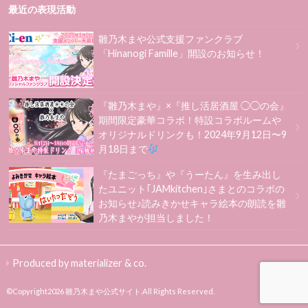
最近の表現活動
雛乃木まや公式支援ファンクラブ
「Hinanogi Famille」開設のお知らせ！
『雛乃木まや』×『推し活居酒屋 ◯◯の会』
期間限定豪華コラボ！特設コラボルームや
オリジナルドリンクも！2024年9月12日〜9
月18日まで
『たまごっち』や『うーたん』を生み出し
たユニット｢JAMkitchen｣さまとのコラボの
お知らせ♪読みきかせキャラ絵本の朗読を雛
乃木まやが担当しました！
Produced by materializer & co.
©Copyright2026
雛乃木まや公式サイト
.All Rights Reserved.