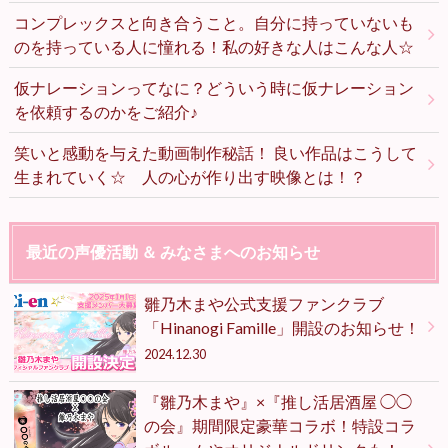
コンプレックスと向き合うこと。自分に持っていないも
のを持っている人に憧れる！私の好きな人はこんな人☆
仮ナレーションってなに？どういう時に仮ナレーション
を依頼するのかをご紹介♪
笑いと感動を与えた動画制作秘話！ 良い作品はこうして
生まれていく☆ 人の心が作り出す映像とは！？
最近の声優活動 ＆ みなさまへのお知らせ
雛乃木まや公式支援ファンクラブ
「Hinanogi Famille」開設のお知らせ！
2024.12.30
『雛乃木まや』×『推し活居酒屋 ◯◯
の会』期間限定豪華コラボ！特設コラ