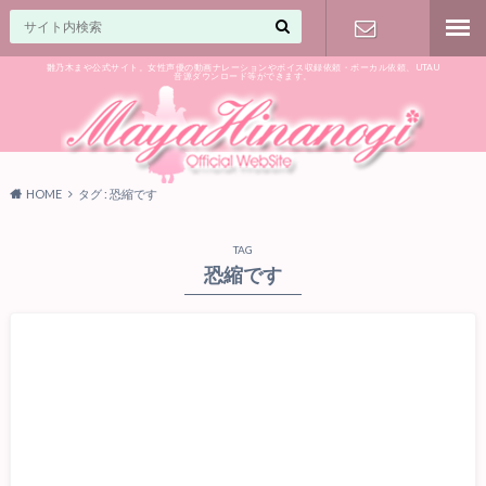
雛乃木まや公式サイト。女性声優の動画ナレーションやボイス収録依頼・ボーカル依頼、UTAU
音源ダウンロード等ができます。
ご相談はお
気軽に♪
HOME
タグ : 恐縮です
TAG
恐縮です