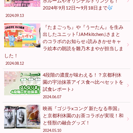
ボルームやオリジナルドリンクも！
2024年9月12日〜9月18日まで
2024.09.13
『たまごっち』や『うーたん』を生み
出したユニット｢JAMkitchen｣さまと
のコラボのお知らせ♪読みきかせキャ
ラ絵本の朗読を雛乃木まやが担当しま
した！
2024.08.12
4段階の濃度が味わえる！？京都利休
園の宇治抹茶アイス食べ比べセットを
試食レポート♪
2024.06.07
映画『ゴジラxコング 新たなる帝国』
と京都利休園のお茶コラボが実現！和
と怪獣の融合グッズ！
2024.05.10