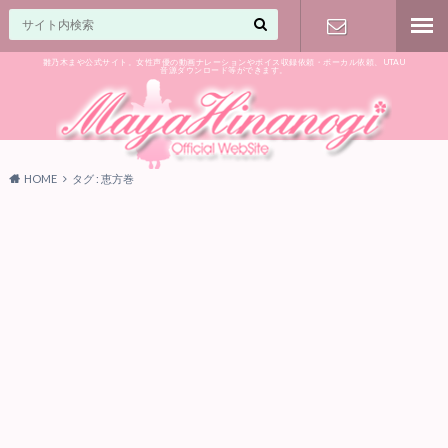
雛乃木まや公式サイト。女性声優の動画ナレーションやボイス収録依頼・ボーカル依頼、UTAU
音源ダウンロード等ができます。
ご相談はお
気軽に♪
HOME
タグ : 恵方巻