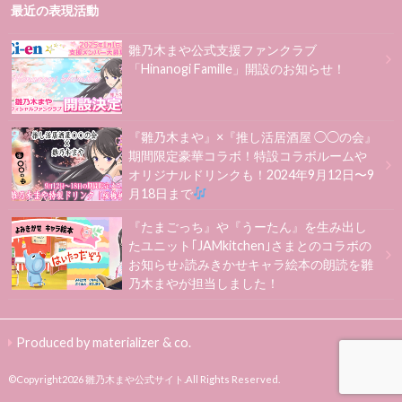
最近の表現活動
雛乃木まや公式支援ファンクラブ
「Hinanogi Famille」開設のお知らせ！
『雛乃木まや』×『推し活居酒屋 ◯◯の会』
期間限定豪華コラボ！特設コラボルームや
オリジナルドリンクも！2024年9月12日〜9
月18日まで
『たまごっち』や『うーたん』を生み出し
たユニット｢JAMkitchen｣さまとのコラボの
お知らせ♪読みきかせキャラ絵本の朗読を雛
乃木まやが担当しました！
Produced by materializer & co.
©Copyright2026
雛乃木まや公式サイト
.All Rights Reserved.