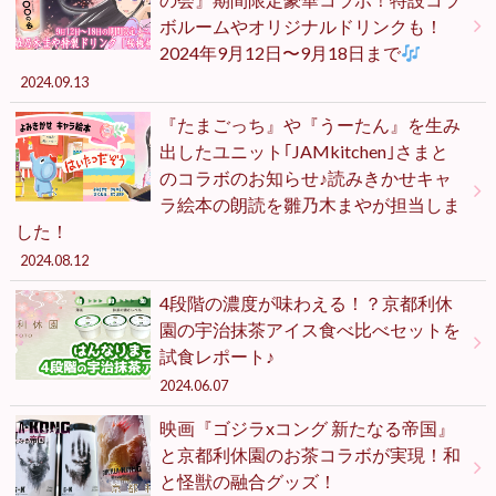
ボルームやオリジナルドリンクも！
2024年9月12日〜9月18日まで
2024.09.13
『たまごっち』や『うーたん』を生み
出したユニット｢JAMkitchen｣さまと
のコラボのお知らせ♪読みきかせキャ
ラ絵本の朗読を雛乃木まやが担当しま
した！
2024.08.12
4段階の濃度が味わえる！？京都利休
園の宇治抹茶アイス食べ比べセットを
試食レポート♪
2024.06.07
映画『ゴジラxコング 新たなる帝国』
と京都利休園のお茶コラボが実現！和
と怪獣の融合グッズ！