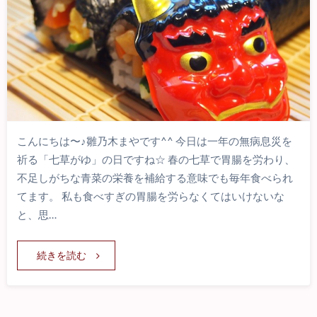
こんにちは〜♪雛乃木まやです^^ 今日は一年の無病息災を
祈る「七草がゆ」の日ですね☆ 春の七草で胃腸を労わり、
不足しがちな青菜の栄養を補給する意味でも毎年食べられ
てます。 私も食べすぎの胃腸を労らなくてはいけないな
と、思…
続きを読む