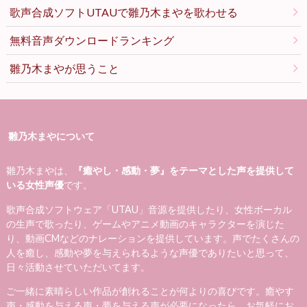
歌声合成ソフトUTAUで雛乃木まやを歌わせる
無料音声ダウンロードランキング
雛乃木まやが思うこと
雛乃木まやについて
雛乃木まやは、
『癒やし・感動・夢』をテーマとした声を提供して
いる女性声優
です。
歌声合成ソフトウェア「UTAU」音源を提供したり、女性ボーカル
の生声で歌ったり、ゲームやアニメ動画のキャラクターを演じた
り、動画CMなどのナレーションを提供しています。声でたくさんの
人を癒し、感動や夢を与えられるような声優でありたいと思って、
日々活動させていただいてます。
ご一緒に素晴らしい作品が創れることが何よりの喜びです。癒やす
声・感動を与える声・夢を与える声が必要になったら、お気軽にお