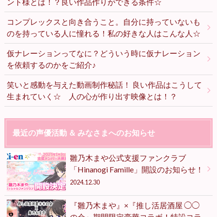
ント様とは！？良い作品作りができる条件☆
コンプレックスと向き合うこと。自分に持っていないも
のを持っている人に憧れる！私の好きな人はこんな人☆
仮ナレーションってなに？どういう時に仮ナレーション
を依頼するのかをご紹介♪
笑いと感動を与えた動画制作秘話！ 良い作品はこうして
生まれていく☆ 人の心が作り出す映像とは！？
最近の声優活動 ＆ みなさまへのお知らせ
雛乃木まや公式支援ファンクラブ
「Hinanogi Famille」開設のお知らせ！
2024.12.30
『雛乃木まや』×『推し活居酒屋 ◯◯
の会』期間限定豪華コラボ！特設コラ