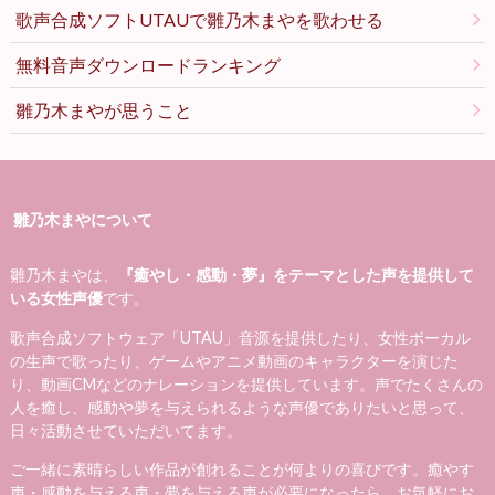
歌声合成ソフトUTAUで雛乃木まやを歌わせる
無料音声ダウンロードランキング
雛乃木まやが思うこと
雛乃木まやについて
雛乃木まやは、
『癒やし・感動・夢』をテーマとした声を提供して
いる女性声優
です。
歌声合成ソフトウェア「UTAU」音源を提供したり、女性ボーカル
の生声で歌ったり、ゲームやアニメ動画のキャラクターを演じた
り、動画CMなどのナレーションを提供しています。声でたくさんの
人を癒し、感動や夢を与えられるような声優でありたいと思って、
日々活動させていただいてます。
ご一緒に素晴らしい作品が創れることが何よりの喜びです。癒やす
声・感動を与える声・夢を与える声が必要になったら、お気軽にお