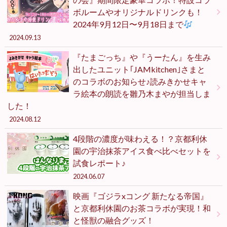
ボルームやオリジナルドリンクも！
2024年9月12日〜9月18日まで
2024.09.13
『たまごっち』や『うーたん』を生み
出したユニット｢JAMkitchen｣さまと
のコラボのお知らせ♪読みきかせキャ
ラ絵本の朗読を雛乃木まやが担当しま
した！
2024.08.12
4段階の濃度が味わえる！？京都利休
園の宇治抹茶アイス食べ比べセットを
試食レポート♪
2024.06.07
映画『ゴジラxコング 新たなる帝国』
と京都利休園のお茶コラボが実現！和
と怪獣の融合グッズ！