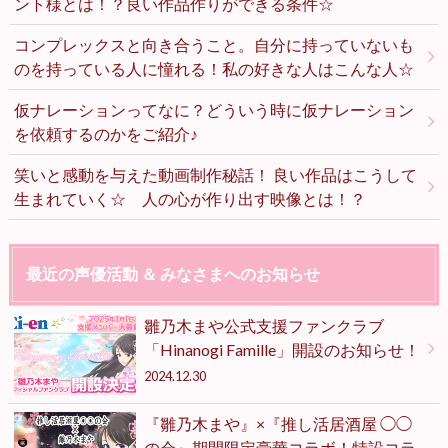
ント様とは！？良い作品作りができる条件☆
コンプレックスと向き合うこと。自分に持っていないも
のを持っている人に憧れる！私の好きな人はこんな人☆
仮ナレーションってなに？どういう時に仮ナレーション
を依頼するのかをご紹介♪
笑いと感動を与えた動画制作秘話！ 良い作品はこうして
生まれていく☆ 人の心が作り出す映像とは！？
最近の声優活動 ＆ みなさまへのお知らせ
雛乃木まや公式支援ファンクラブ
「Hinanogi Famille」開設のお知らせ！
2024.12.30
『雛乃木まや』×『推し活居酒屋 ◯◯
の会』期間限定豪華コラボ！特設コラ