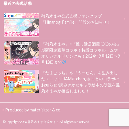
最近の表現活動
雛乃木まや公式支援ファンクラブ
「Hinanogi Famille」開設のお知らせ！
『雛乃木まや』×『推し活居酒屋 ◯◯の会』
期間限定豪華コラボ！特設コラボルームや
オリジナルドリンクも！2024年9月12日〜9
月18日まで
『たまごっち』や『うーたん』を生み出し
たユニット｢JAMkitchen｣さまとのコラボの
お知らせ♪読みきかせキャラ絵本の朗読を雛
乃木まやが担当しました！
Produced by materializer & co.
©Copyright2026
雛乃木まや公式サイト
.All Rights Reserved.