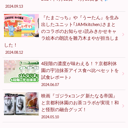
2024.09.13
『たまごっち』や『うーたん』を生み
出したユニット｢JAMkitchen｣さまと
のコラボのお知らせ♪読みきかせキャ
ラ絵本の朗読を雛乃木まやが担当しま
した！
2024.08.12
4段階の濃度が味わえる！？京都利休
園の宇治抹茶アイス食べ比べセットを
試食レポート♪
2024.06.07
映画『ゴジラxコング 新たなる帝国』
と京都利休園のお茶コラボが実現！和
と怪獣の融合グッズ！
2024.05.10