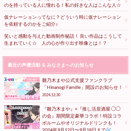
のを持っている人に憧れる！私の好きな人はこんな人☆
仮ナレーションってなに？どういう時に仮ナレーション
を依頼するのかをご紹介♪
笑いと感動を与えた動画制作秘話！ 良い作品はこうして
生まれていく☆ 人の心が作り出す映像とは！？
最近の声優活動 ＆ みなさまへのお知らせ
雛乃木まや公式支援ファンクラブ
「Hinanogi Famille」開設のお知らせ！
2024.12.30
『雛乃木まや』×『推し活居酒屋 ◯◯
の会』期間限定豪華コラボ！特設コラ
ボルームやオリジナルドリンクも！
2024年9月12日〜9月18日まで