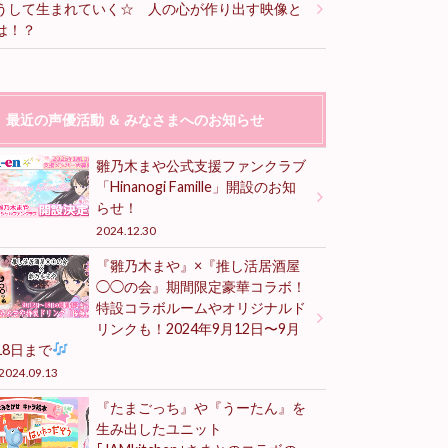
うして生まれていく☆ 人の心が作り出す映像と
は！？
最近の声優活動 ＆ みなさまへのお知らせ
雛乃木まや公式支援ファンクラブ
「Hinanogi Famille」開設のお知
らせ！
2024.12.30
『雛乃木まや』×『推し活居酒屋
◯◯の会』期間限定豪華コラボ！
特設コラボルームやオリジナルド
リンクも！2024年9月12日〜9月
18日まで
2024.09.13
『たまごっち』や『うーたん』を
生み出したユニット