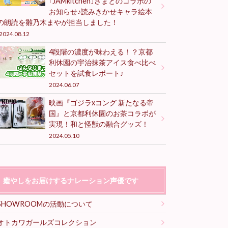
｢JAMkitchen｣さまとのコラボの
お知らせ♪読みきかせキャラ絵本
の朗読を雛乃木まやが担当しました！
2024.08.12
4段階の濃度が味わえる！？京都
利休園の宇治抹茶アイス食べ比べ
セットを試食レポート♪
2024.06.07
映画『ゴジラxコング 新たなる帝
国』と京都利休園のお茶コラボが
実現！和と怪獣の融合グッズ！
2024.05.10
癒やしをお届けするナレーション声優です
SHOWROOMの活動について
オトカワガールズコレクション