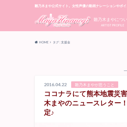
雛乃木まや公式サイト。女性声優の動画ナレーションやボイ
雛乃木まやにつ
ARTIST PROFILE
HOME
タグ : 支援金
2016.04.22
雛乃木まやが思うこと
ココナラにて熊本地震災害
木まやのニュースレター！
定♪