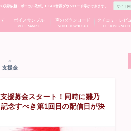
ス収録依頼・ボーカル依頼、UTAU音源ダウンロード等ができます。
いて
ボイスサンプル
声のダウンロード
クチコミ・レビ
VOICE SAMPLE
VOICE DOWNLOAD
CUSTOMER VOICE
TAG
支援金
支援募金スタート！同時に雛乃
記念すべき第1回目の配信日が決