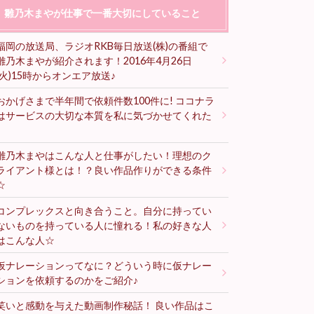
雛乃木まやが仕事で一番大切にしていること
福岡の放送局、ラジオRKB毎日放送(株)の番組で
雛乃木まやが紹介されます！2016年4月26日
(火)15時からオンエア放送♪
おかげさまで半年間で依頼件数100件に! ココナラ
はサービスの大切な本質を私に気づかせてくれた
♪
雛乃木まやはこんな人と仕事がしたい！理想のク
ライアント様とは！？良い作品作りができる条件
☆
コンプレックスと向き合うこと。自分に持ってい
ないものを持っている人に憧れる！私の好きな人
はこんな人☆
仮ナレーションってなに？どういう時に仮ナレー
ションを依頼するのかをご紹介♪
笑いと感動を与えた動画制作秘話！ 良い作品はこ