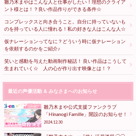
雛乃木まやはこんな人と仕事がしたい！理想のクライア
ント様とは！？良い作品作りができる条件☆
コンプレックスと向き合うこと。自分に持っていないも
のを持っている人に憧れる！私の好きな人はこんな人☆
仮ナレーションってなに？どういう時に仮ナレーション
を依頼するのかをご紹介♪
笑いと感動を与えた動画制作秘話！ 良い作品はこうして
生まれていく☆ 人の心が作り出す映像とは！？
最近の声優活動 ＆ みなさまへのお知らせ
雛乃木まや公式支援ファンクラブ
「Hinanogi Famille」開設のお知らせ！
2024.12.30