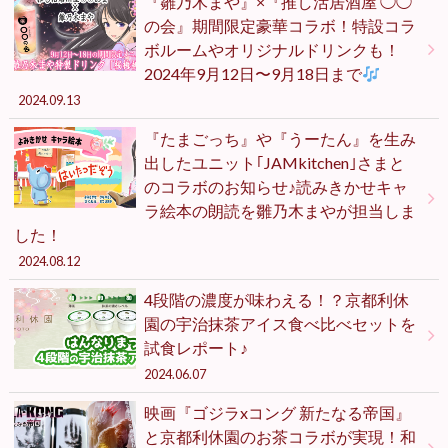
『雛乃木まや』×『推し活居酒屋 ◯◯
の会』期間限定豪華コラボ！特設コラ
ボルームやオリジナルドリンクも！
2024年9月12日〜9月18日まで
2024.09.13
『たまごっち』や『うーたん』を生み
出したユニット｢JAMkitchen｣さまと
のコラボのお知らせ♪読みきかせキャ
ラ絵本の朗読を雛乃木まやが担当しま
した！
2024.08.12
4段階の濃度が味わえる！？京都利休
園の宇治抹茶アイス食べ比べセットを
試食レポート♪
2024.06.07
映画『ゴジラxコング 新たなる帝国』
と京都利休園のお茶コラボが実現！和