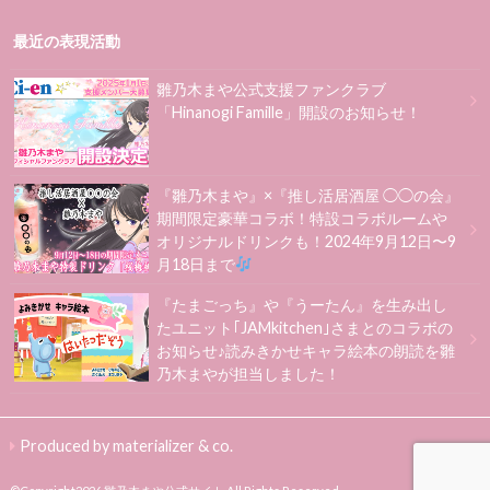
最近の表現活動
雛乃木まや公式支援ファンクラブ
「Hinanogi Famille」開設のお知らせ！
『雛乃木まや』×『推し活居酒屋 ◯◯の会』
期間限定豪華コラボ！特設コラボルームや
オリジナルドリンクも！2024年9月12日〜9
月18日まで
『たまごっち』や『うーたん』を生み出し
たユニット｢JAMkitchen｣さまとのコラボの
お知らせ♪読みきかせキャラ絵本の朗読を雛
乃木まやが担当しました！
Produced by materializer & co.