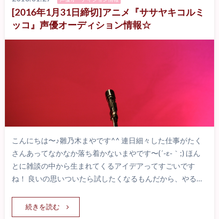
[2016年1月31日締切]アニメ『ササヤキコルミ
ッコ』声優オーディション情報☆
こんにちは〜♪雛乃木まやです^^ 連日細々した仕事がたく
さんあってなかなか落ち着かないまやです〜(´-ε-｀;) ほん
とに雑談の中から生まれてくるアイデアってすごいです
ね！ 良いの思いついたら試したくなるもんだから、やる…
続きを読む