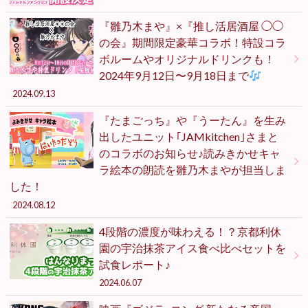
『雛乃木まや』×『推し活居酒屋 ◯◯
の会』期間限定豪華コラボ！特設コラ
ボルームやオリジナルドリンクも！
2024年9月12日〜9月18日まで
2024.09.13
『たまごっち』や『うーたん』を生み
出したユニット｢JAMkitchen｣さまと
のコラボのお知らせ♪読みきかせキャ
ラ絵本の朗読を雛乃木まやが担当しま
した！
2024.08.12
4段階の濃度が味わえる！？京都利休
園の宇治抹茶アイス食べ比べセットを
試食レポート♪
2024.06.07