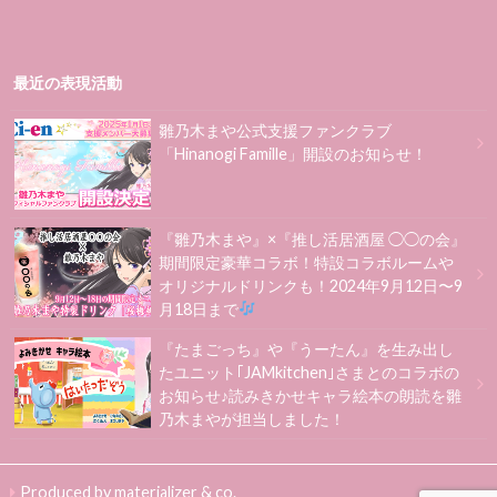
最近の表現活動
雛乃木まや公式支援ファンクラブ
「Hinanogi Famille」開設のお知らせ！
『雛乃木まや』×『推し活居酒屋 ◯◯の会』
期間限定豪華コラボ！特設コラボルームや
オリジナルドリンクも！2024年9月12日〜9
月18日まで
『たまごっち』や『うーたん』を生み出し
たユニット｢JAMkitchen｣さまとのコラボの
お知らせ♪読みきかせキャラ絵本の朗読を雛
乃木まやが担当しました！
Produced by materializer & co.