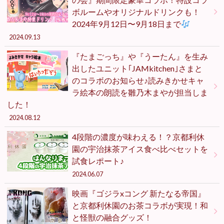
ボルームやオリジナルドリンクも！
2024年9月12日〜9月18日まで
2024.09.13
『たまごっち』や『うーたん』を生み
出したユニット｢JAMkitchen｣さまと
のコラボのお知らせ♪読みきかせキャ
ラ絵本の朗読を雛乃木まやが担当しま
した！
2024.08.12
4段階の濃度が味わえる！？京都利休
園の宇治抹茶アイス食べ比べセットを
試食レポート♪
2024.06.07
映画『ゴジラxコング 新たなる帝国』
と京都利休園のお茶コラボが実現！和
と怪獣の融合グッズ！