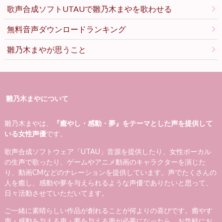
歌声合成ソフトUTAUで雛乃木まやを歌わせる
無料音声ダウンロードランキング
雛乃木まやが思うこと
雛乃木まやについて
雛乃木まやは、
『癒やし・感動・夢』をテーマとした声を提供して
いる女性声優
です。
歌声合成ソフトウェア「UTAU」音源を提供したり、女性ボーカル
の生声で歌ったり、ゲームやアニメ動画のキャラクターを演じた
り、動画CMなどのナレーションを提供しています。声でたくさんの
人を癒し、感動や夢を与えられるような声優でありたいと思って、
日々活動させていただいてます。
ご一緒に素晴らしい作品が創れることが何よりの喜びです。癒やす
声・感動を与える声・夢を与える声が必要になったら、お気軽にお