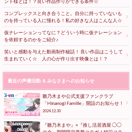
ント様とは！？良い作品作りができる条件☆
コンプレックスと向き合うこと。自分に持っていないも
のを持っている人に憧れる！私の好きな人はこんな人☆
仮ナレーションってなに？どういう時に仮ナレーション
を依頼するのかをご紹介♪
笑いと感動を与えた動画制作秘話！ 良い作品はこうして
生まれていく☆ 人の心が作り出す映像とは！？
最近の声優活動 ＆ みなさまへのお知らせ
雛乃木まや公式支援ファンクラブ
「Hinanogi Famille」開設のお知らせ！
2024.12.30
『雛乃木まや』×『推し活居酒屋 ◯◯
の会』期間限定豪華コラボ！特設コラ