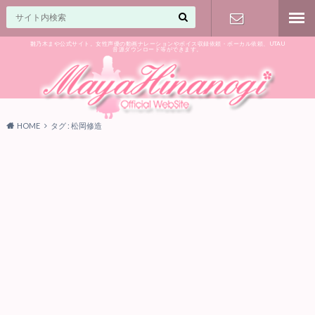
雛乃木まや公式サイト。女性声優の動画ナレーションやボイス収録依頼・ボーカル依頼、UTAU
音源ダウンロード等ができます。
ご相談はお
気軽に♪
HOME
タグ : 松岡修造