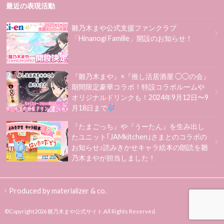
最近の表現活動
雛乃木まや公式支援ファンクラブ
「Hinanogi Famille」開設のお知らせ！
『雛乃木まや』×『推し活居酒屋 ◯◯の会』
期間限定豪華コラボ！特設コラボルームや
オリジナルドリンクも！2024年9月12日〜9
月18日まで
『たまごっち』や『うーたん』を生み出し
たユニット｢JAMkitchen｣さまとのコラボの
お知らせ♪読みきかせキャラ絵本の朗読を雛
乃木まやが担当しました！
Produced by materializer & co.
©Copyright2026
雛乃木まや公式サイト
.All Rights Reserved.