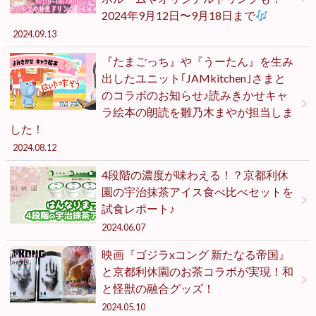
2024年9月12日〜9月18日まで
2024.09.13
『たまごっち』や『うーたん』を生み
出したユニット｢JAMkitchen｣さまと
のコラボのお知らせ♪読みきかせキャ
ラ絵本の朗読を雛乃木まやが担当しま
した！
2024.08.12
4段階の濃度が味わえる！？京都利休
園の宇治抹茶アイス食べ比べセットを
試食レポート♪
2024.06.07
映画『ゴジラxコング 新たなる帝国』
と京都利休園のお茶コラボが実現！和
と怪獣の融合グッズ！
2024.05.10