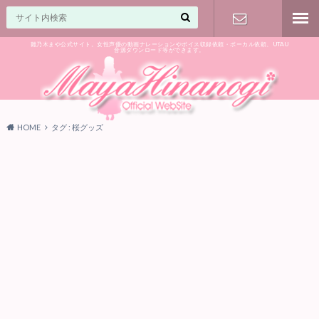
雛乃木まや公式サイト。女性声優の動画ナレーションやボイス収録依頼・ボーカル依頼、UTAU
音源ダウンロード等ができます。
ご相談はお
気軽に♪
HOME
タグ : 桜グッズ