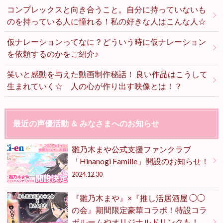
コンプレックスと向き合うこと。自分に持っていないも
のを持っている人に憧れる！私の好きな人はこんな人☆
仮ナレーションってなに？どういう時に仮ナレーション
を依頼するのかをご紹介♪
笑いと感動を与えた動画制作秘話！ 良い作品はこうして
生まれていく☆ 人の心が作り出す映像とは！？
最近の声優活動 ＆ みなさまへのお知らせ
雛乃木まや公式支援ファンクラブ
「Hinanogi Famille」開設のお知らせ！
2024.12.30
『雛乃木まや』×『推し活居酒屋 ◯◯
の会』期間限定豪華コラボ！特設コラ
ボルームやオリジナルドリンクも！