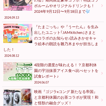
ボルームやオリジナルドリンクも！
2024年9月12日〜9月18日まで
2024.09.13
『たまごっち』や『うーたん』を生み
出したユニット｢JAMkitchen｣さまと
のコラボのお知らせ♪読みきかせキャ
ラ絵本の朗読を雛乃木まやが担当しま
した！
2024.08.12
4段階の濃度が味わえる！？京都利休
園の宇治抹茶アイス食べ比べセットを
試食レポート♪
2024.06.07
映画『ゴジラxコング 新たなる帝国』
と京都利休園のお茶コラボが実現！和
と怪獣の融合グッズ！