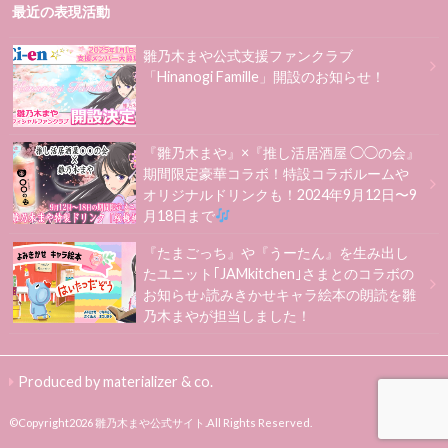
最近の表現活動
雛乃木まや公式支援ファンクラブ
「Hinanogi Famille」開設のお知らせ！
『雛乃木まや』×『推し活居酒屋 ◯◯の会』
期間限定豪華コラボ！特設コラボルームや
オリジナルドリンクも！2024年9月12日〜9
月18日まで
『たまごっち』や『うーたん』を生み出し
たユニット｢JAMkitchen｣さまとのコラボの
お知らせ♪読みきかせキャラ絵本の朗読を雛
乃木まやが担当しました！
Produced by materializer & co.
©Copyright2026
雛乃木まや公式サイト
.All Rights Reserved.