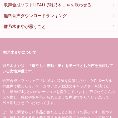
歌声合成ソフトUTAUで雛乃木まやを歌わせる
無料音声ダウンロードランキング
雛乃木まやが思うこと
雛乃木まやについて
雛乃木まやは、
『癒やし・感動・夢』をテーマとした声を提供して
いる女性声優
です。
歌声合成ソフトウェア「UTAU」音源を提供したり、女性ボーカル
の生声で歌ったり、ゲームやアニメ動画のキャラクターを演じた
り、動画CMなどのナレーションを提供しています。声でたくさんの
人を癒し、感動や夢を与えられるような声優でありたいと思って、
日々活動させていただいてます。
ご一緒に素晴らしい作品が創れることが何よりの喜びです。癒やす
声・感動を与える声・夢を与える声が必要になったら、お気軽にお