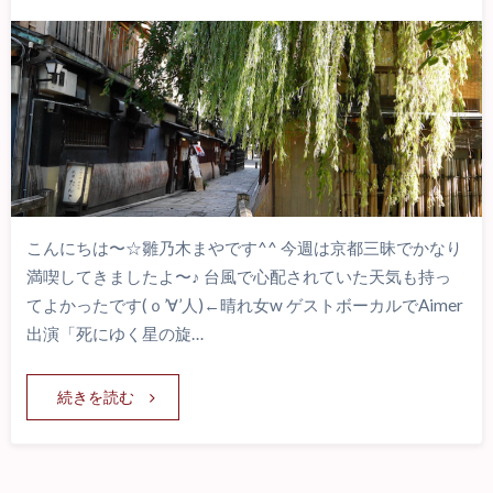
こんにちは〜☆雛乃木まやです^^ 今週は京都三昧でかなり
満喫してきましたよ〜♪ 台風で心配されていた天気も持っ
てよかったです(ｏ’∀’人)←晴れ女w ゲストボーカルでAimer
出演「死にゆく星の旋…
続きを読む