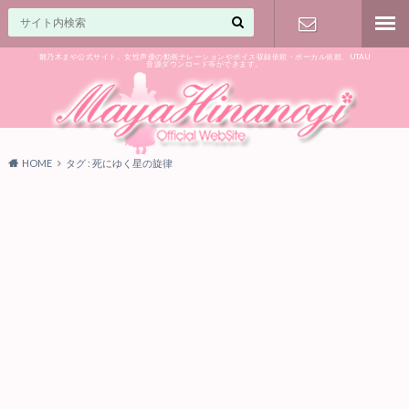
雛乃木まや公式サイト。女性声優の動画ナレーションやボイス収録依頼・ボーカル依頼、UTAU
音源ダウンロード等ができます。
ご相談はお
気軽に♪
HOME
タグ : 死にゆく星の旋律