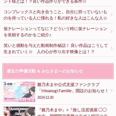
ント様とは！？良い作品作りができる条件☆
コンプレックスと向き合うこと。自分に持っていないも
のを持っている人に憧れる！私の好きな人はこんな人☆
仮ナレーションってなに？どういう時に仮ナレーション
を依頼するのかをご紹介♪
笑いと感動を与えた動画制作秘話！ 良い作品はこうして
生まれていく☆ 人の心が作り出す映像とは！？
最近の声優活動 ＆ みなさまへのお知らせ
雛乃木まや公式支援ファンクラブ
「Hinanogi Famille」開設のお知らせ！
2024.12.30
『雛乃木まや』×『推し活居酒屋 ◯◯
の会』期間限定豪華コラボ！特設コラ