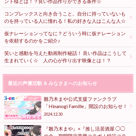
ント様とは！？良い作品作りができる条件☆
コンプレックスと向き合うこと。自分に持っていないも
のを持っている人に憧れる！私の好きな人はこんな人☆
仮ナレーションってなに？どういう時に仮ナレーション
を依頼するのかをご紹介♪
笑いと感動を与えた動画制作秘話！ 良い作品はこうして
生まれていく☆ 人の心が作り出す映像とは！？
最近の声優活動 ＆ みなさまへのお知らせ
雛乃木まや公式支援ファンクラブ
「Hinanogi Famille」開設のお知らせ！
2024.12.30
『雛乃木まや』×『推し活居酒屋 ◯◯
の会』期間限定豪華コラボ！特設コラ