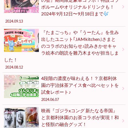
ボルームやオリジナルドリンクも！
2024年9月12日〜9月18日まで
2024.09.13
『たまごっち』や『うーたん』を生み
出したユニット｢JAMkitchen｣さまと
のコラボのお知らせ♪読みきかせキャ
ラ絵本の朗読を雛乃木まやが担当しま
した！
2024.08.12
4段階の濃度が味わえる！？京都利休
園の宇治抹茶アイス食べ比べセットを
試食レポート♪
2024.06.07
映画『ゴジラxコング 新たなる帝国』
と京都利休園のお茶コラボが実現！和
と怪獣の融合グッズ！