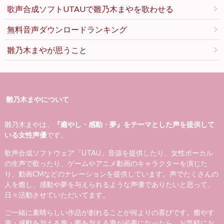
歌声合成ソフトUTAUで雛乃木まやを歌わせる
無料音声ダウンロードランキング
雛乃木まやが思うこと
雛乃木まやについて
雛乃木まやは、
『癒やし・感動・夢』をテーマとした声を提供して
いる女性声優
です。
歌声合成ソフトウェア「UTAU」音源を提供したり、女性ボーカル
の生声で歌ったり、ゲームやアニメ動画のキャラクターを演じた
り、動画CMなどのナレーションを提供しています。声でたくさんの
人を癒し、感動や夢を与えられるような声優でありたいと思って、
日々活動させていただいてます。
ご一緒に素晴らしい作品が創れることが何よりの喜びです。癒やす
声・感動を与える声・夢を与える声が必要になったら、お気軽にお