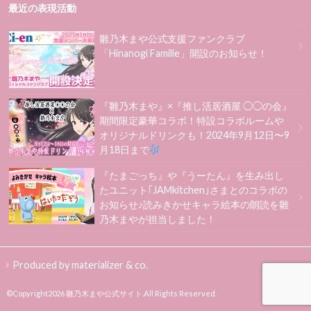
最近の表現活動
雛乃木まや公式支援ファンクラブ
「Hinanogi Famille」開設のお知らせ！
『雛乃木まや』×『推し活居酒屋 ◯◯の会』
期間限定豪華コラボ！特設コラボルームや
オリジナルドリンクも！2024年9月12日〜9
月18日まで
『たまごっち』や『うーたん』を生み出し
たユニット｢JAMkitchen｣さまとのコラボの
お知らせ♪読みきかせキャラ絵本の朗読を雛
乃木まやが担当しました！
Produced by materializer & co.
©Copyright2026
雛乃木まや公式サイト
.All Rights Reserved.