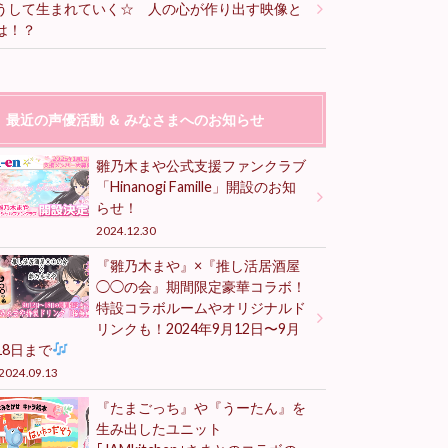
うして生まれていく☆ 人の心が作り出す映像と
は！？
最近の声優活動 ＆ みなさまへのお知らせ
雛乃木まや公式支援ファンクラブ
「Hinanogi Famille」開設のお知
らせ！
2024.12.30
『雛乃木まや』×『推し活居酒屋
◯◯の会』期間限定豪華コラボ！
特設コラボルームやオリジナルド
リンクも！2024年9月12日〜9月
18日まで
2024.09.13
『たまごっち』や『うーたん』を
生み出したユニット