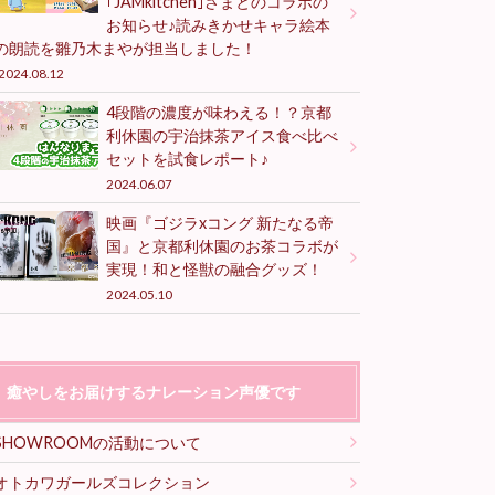
｢JAMkitchen｣さまとのコラボの
お知らせ♪読みきかせキャラ絵本
の朗読を雛乃木まやが担当しました！
2024.08.12
4段階の濃度が味わえる！？京都
利休園の宇治抹茶アイス食べ比べ
セットを試食レポート♪
2024.06.07
映画『ゴジラxコング 新たなる帝
国』と京都利休園のお茶コラボが
実現！和と怪獣の融合グッズ！
2024.05.10
癒やしをお届けするナレーション声優です
SHOWROOMの活動について
オトカワガールズコレクション