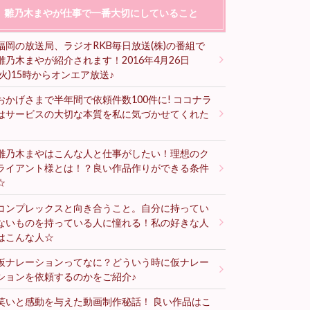
雛乃木まやが仕事で一番大切にしていること
福岡の放送局、ラジオRKB毎日放送(株)の番組で
雛乃木まやが紹介されます！2016年4月26日
(火)15時からオンエア放送♪
おかげさまで半年間で依頼件数100件に! ココナラ
はサービスの大切な本質を私に気づかせてくれた
♪
雛乃木まやはこんな人と仕事がしたい！理想のク
ライアント様とは！？良い作品作りができる条件
☆
コンプレックスと向き合うこと。自分に持ってい
ないものを持っている人に憧れる！私の好きな人
はこんな人☆
仮ナレーションってなに？どういう時に仮ナレー
ションを依頼するのかをご紹介♪
笑いと感動を与えた動画制作秘話！ 良い作品はこ