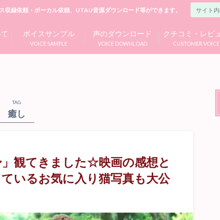
ス収録依頼・ボーカル依頼、UTAU音源ダウンロード等ができます。
いて
ボイスサンプル
声のダウンロード
クチコミ・レビ
VOICE SAMPLE
VOICE DOWNLOAD
CUSTOMER VOICE
TAG
癒し
ジ〜」観てきました☆映画の感想と
っているお気に入り猫写真も大公