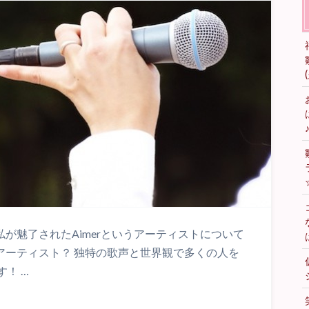
私が魅了されたAimerというアーティストについて
なアーティスト？ 独特の歌声と世界観で多くの人を
！ …