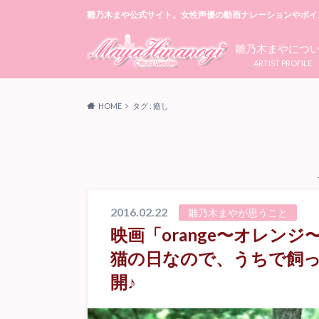
雛乃木まや公式サイト。女性声優の動画ナレーションやボイ
雛乃木まやにつ
ARTIST PROFILE
HOME
タグ : 癒し
2016.02.22
雛乃木まやが思うこと
映画「orange〜オレン
猫の日なので、うちで飼
開♪