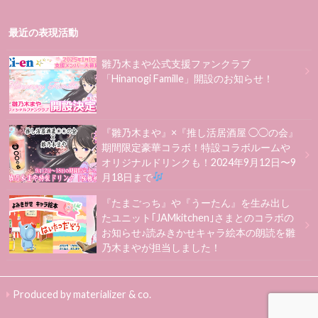
最近の表現活動
雛乃木まや公式支援ファンクラブ
「Hinanogi Famille」開設のお知らせ！
『雛乃木まや』×『推し活居酒屋 ◯◯の会』
期間限定豪華コラボ！特設コラボルームや
オリジナルドリンクも！2024年9月12日〜9
月18日まで
『たまごっち』や『うーたん』を生み出し
たユニット｢JAMkitchen｣さまとのコラボの
お知らせ♪読みきかせキャラ絵本の朗読を雛
乃木まやが担当しました！
Produced by materializer & co.