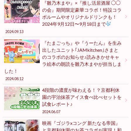
『雛乃木まや』×『推し活居酒屋 ◯◯
の会』期間限定豪華コラボ！特設コラ
ボルームやオリジナルドリンクも！
2024年9月12日〜9月18日まで
2024.09.13
『たまごっち』や『うーたん』を生み
出したユニット｢JAMkitchen｣さまと
のコラボのお知らせ♪読みきかせキャ
ラ絵本の朗読を雛乃木まやが担当しま
した！
2024.08.12
4段階の濃度が味わえる！？京都利休
園の宇治抹茶アイス食べ比べセットを
試食レポート♪
2024.06.07
映画『ゴジラxコング 新たなる帝国』
と京都利休園のお茶コラボが実現！和