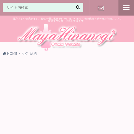
雛乃木まや公式サイト。女性声優の動画ナレーションやボイス収録依頼・ボーカル依頼、UTAU
音源ダウンロード等ができます。
ご相談はお
気軽に♪
HOME
タグ : 総括