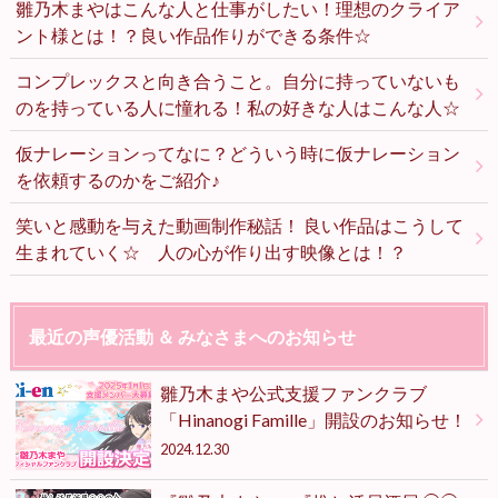
雛乃木まやはこんな人と仕事がしたい！理想のクライア
ント様とは！？良い作品作りができる条件☆
コンプレックスと向き合うこと。自分に持っていないも
のを持っている人に憧れる！私の好きな人はこんな人☆
仮ナレーションってなに？どういう時に仮ナレーション
を依頼するのかをご紹介♪
笑いと感動を与えた動画制作秘話！ 良い作品はこうして
生まれていく☆ 人の心が作り出す映像とは！？
最近の声優活動 ＆ みなさまへのお知らせ
雛乃木まや公式支援ファンクラブ
「Hinanogi Famille」開設のお知らせ！
2024.12.30