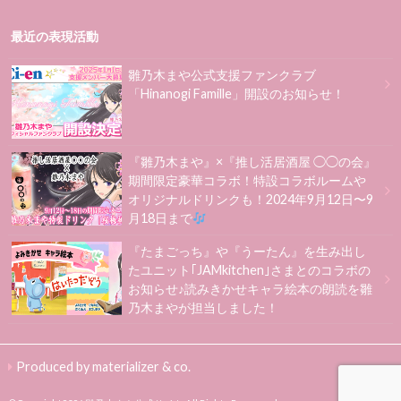
最近の表現活動
雛乃木まや公式支援ファンクラブ
「Hinanogi Famille」開設のお知らせ！
『雛乃木まや』×『推し活居酒屋 ◯◯の会』
期間限定豪華コラボ！特設コラボルームや
オリジナルドリンクも！2024年9月12日〜9
月18日まで
『たまごっち』や『うーたん』を生み出し
たユニット｢JAMkitchen｣さまとのコラボの
お知らせ♪読みきかせキャラ絵本の朗読を雛
乃木まやが担当しました！
Produced by materializer & co.