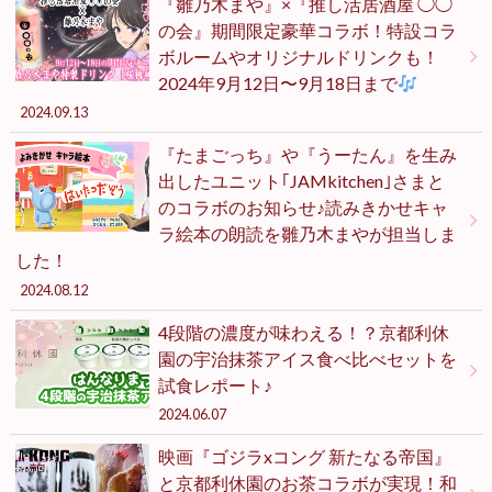
『雛乃木まや』×『推し活居酒屋 ◯◯
の会』期間限定豪華コラボ！特設コラ
ボルームやオリジナルドリンクも！
2024年9月12日〜9月18日まで
2024.09.13
『たまごっち』や『うーたん』を生み
出したユニット｢JAMkitchen｣さまと
のコラボのお知らせ♪読みきかせキャ
ラ絵本の朗読を雛乃木まやが担当しま
した！
2024.08.12
4段階の濃度が味わえる！？京都利休
園の宇治抹茶アイス食べ比べセットを
試食レポート♪
2024.06.07
映画『ゴジラxコング 新たなる帝国』
と京都利休園のお茶コラボが実現！和