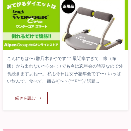
こんにちは〜♪雛乃木まやです^^ 最近寒すぎて、家（布
団）から出れない〜(-ω-；) でも今は忘年会の時期なので外
食続きますよね〜。 私も今日は女子忘年会です〜♪ いっぱ
い飲んで、食べて、踊るぞ〜ヽ(*^∇^*)ﾉ 話題…
続きを読む