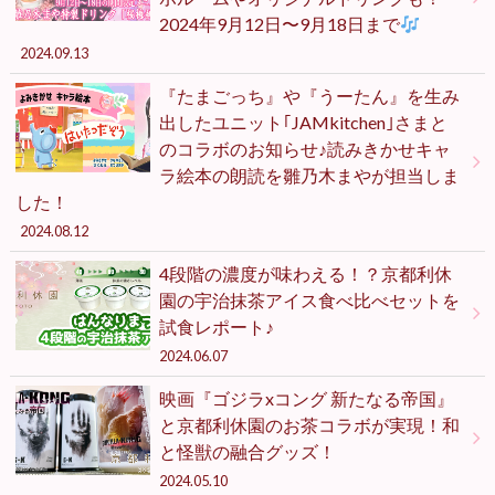
2024年9月12日〜9月18日まで
2024.09.13
『たまごっち』や『うーたん』を生み
出したユニット｢JAMkitchen｣さまと
のコラボのお知らせ♪読みきかせキャ
ラ絵本の朗読を雛乃木まやが担当しま
した！
2024.08.12
4段階の濃度が味わえる！？京都利休
園の宇治抹茶アイス食べ比べセットを
試食レポート♪
2024.06.07
映画『ゴジラxコング 新たなる帝国』
と京都利休園のお茶コラボが実現！和
と怪獣の融合グッズ！
2024.05.10