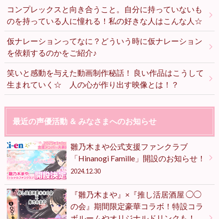
コンプレックスと向き合うこと。自分に持っていないも
のを持っている人に憧れる！私の好きな人はこんな人☆
仮ナレーションってなに？どういう時に仮ナレーション
を依頼するのかをご紹介♪
笑いと感動を与えた動画制作秘話！ 良い作品はこうして
生まれていく☆ 人の心が作り出す映像とは！？
最近の声優活動 ＆ みなさまへのお知らせ
雛乃木まや公式支援ファンクラブ
「Hinanogi Famille」開設のお知らせ！
2024.12.30
『雛乃木まや』×『推し活居酒屋 ◯◯
の会』期間限定豪華コラボ！特設コラ
ボルームやオリジナルドリンクも！