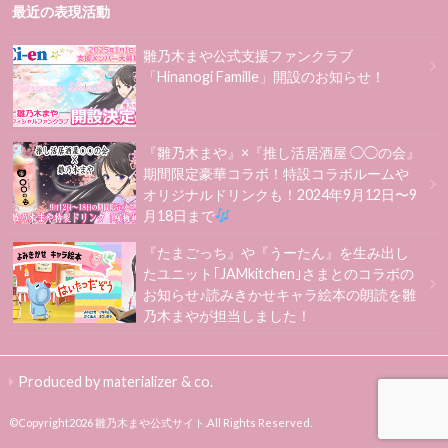
最近の表現活動
雛乃木まや公式支援ファンクラブ
「Hinanogi Famille」開設のお知らせ！
『雛乃木まや』×『推し活居酒屋 ◯◯の会』
期間限定豪華コラボ！特設コラボルームや
オリジナルドリンクも！2024年9月12日〜9
月18日まで
『たまごっち』や『うーたん』を生み出し
たユニット｢JAMkitchen｣さまとのコラボの
お知らせ♪読みきかせキャラ絵本の朗読を雛
乃木まやが担当しました！
Produced by materializer & co.
©Copyright2026
雛乃木まや公式サイト
.All Rights Reserved.