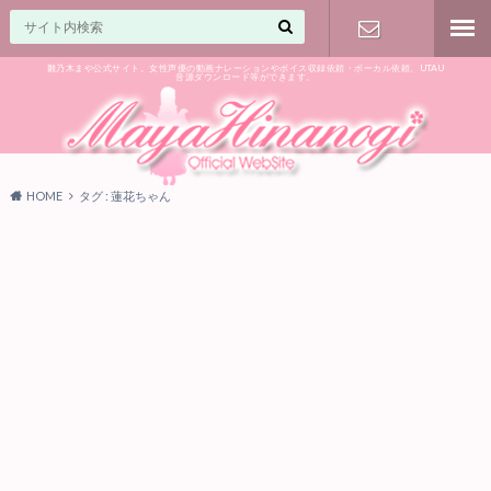
雛乃木まや公式サイト。女性声優の動画ナレーションやボイス収録依頼・ボーカル依頼、UTAU
音源ダウンロード等ができます。
ご相談はお
気軽に♪
HOME
タグ : 蓮花ちゃん