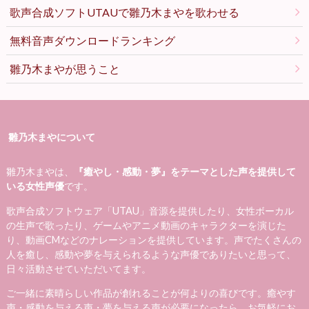
歌声合成ソフトUTAUで雛乃木まやを歌わせる
無料音声ダウンロードランキング
雛乃木まやが思うこと
雛乃木まやについて
雛乃木まやは、
『癒やし・感動・夢』をテーマとした声を提供して
いる女性声優
です。
歌声合成ソフトウェア「UTAU」音源を提供したり、女性ボーカル
の生声で歌ったり、ゲームやアニメ動画のキャラクターを演じた
り、動画CMなどのナレーションを提供しています。声でたくさんの
人を癒し、感動や夢を与えられるような声優でありたいと思って、
日々活動させていただいてます。
ご一緒に素晴らしい作品が創れることが何よりの喜びです。癒やす
声・感動を与える声・夢を与える声が必要になったら、お気軽にお