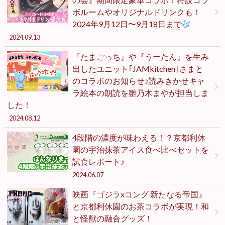
ボルームやオリジナルドリンクも！
2024年9月12日〜9月18日まで
2024.09.13
『たまごっち』や『うーたん』を生み
出したユニット｢JAMkitchen｣さまと
のコラボのお知らせ♪読みきかせキャ
ラ絵本の朗読を雛乃木まやが担当しま
した！
2024.08.12
4段階の濃度が味わえる！？京都利休
園の宇治抹茶アイス食べ比べセットを
試食レポート♪
2024.06.07
映画『ゴジラxコング 新たなる帝国』
と京都利休園のお茶コラボが実現！和
と怪獣の融合グッズ！