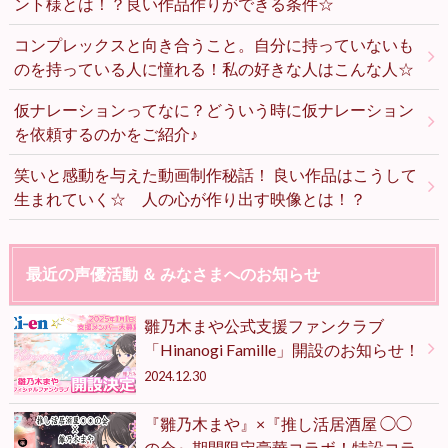
ント様とは！？良い作品作りができる条件☆
コンプレックスと向き合うこと。自分に持っていないも
のを持っている人に憧れる！私の好きな人はこんな人☆
仮ナレーションってなに？どういう時に仮ナレーション
を依頼するのかをご紹介♪
笑いと感動を与えた動画制作秘話！ 良い作品はこうして
生まれていく☆ 人の心が作り出す映像とは！？
最近の声優活動 ＆ みなさまへのお知らせ
雛乃木まや公式支援ファンクラブ
「Hinanogi Famille」開設のお知らせ！
2024.12.30
『雛乃木まや』×『推し活居酒屋 ◯◯
の会』期間限定豪華コラボ！特設コラ