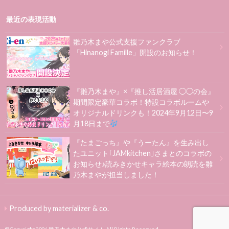
最近の表現活動
雛乃木まや公式支援ファンクラブ
「Hinanogi Famille」開設のお知らせ！
『雛乃木まや』×『推し活居酒屋 ◯◯の会』
期間限定豪華コラボ！特設コラボルームや
オリジナルドリンクも！2024年9月12日〜9
月18日まで
『たまごっち』や『うーたん』を生み出し
たユニット｢JAMkitchen｣さまとのコラボの
お知らせ♪読みきかせキャラ絵本の朗読を雛
乃木まやが担当しました！
Produced by materializer & co.