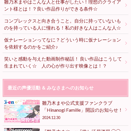
雛乃木まやはこんな人と仕事がしたい！理想のクライア
ント様とは！？良い作品作りができる条件☆
コンプレックスと向き合うこと。自分に持っていないも
のを持っている人に憧れる！私の好きな人はこんな人☆
仮ナレーションってなに？どういう時に仮ナレーション
を依頼するのかをご紹介♪
笑いと感動を与えた動画制作秘話！ 良い作品はこうして
生まれていく☆ 人の心が作り出す映像とは！？
最近の声優活動 ＆ みなさまへのお知らせ
雛乃木まや公式支援ファンクラブ
「Hinanogi Famille」開設のお知らせ！
2024.12.30