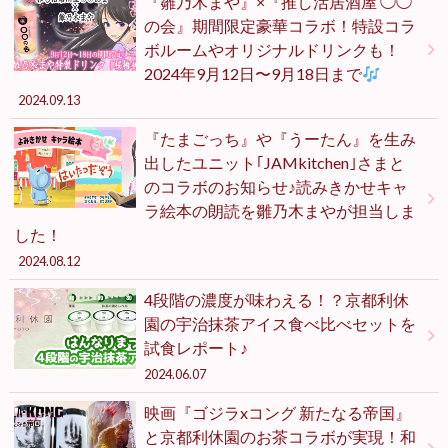
『雛乃木まや』×『推し活居酒屋 ◯◯
の会』期間限定豪華コラボ！特設コラ
ボルームやオリジナルドリンクも！
2024年9月12日〜9月18日まで
2024.09.13
『たまごっち』や『うーたん』を生み
出したユニット｢JAMkitchen｣さまと
のコラボのお知らせ♪読みきかせキャ
ラ絵本の朗読を雛乃木まやが担当しま
した！
2024.08.12
4段階の濃度が味わえる！？京都利休
園の宇治抹茶アイス食べ比べセットを
試食レポート♪
2024.06.07
映画『ゴジラxコング 新たなる帝国』
と京都利休園のお茶コラボが実現！和