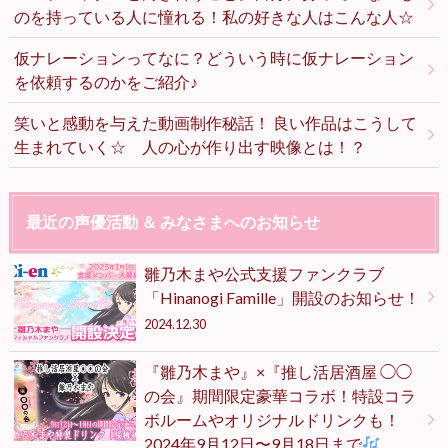
のを持っている人に憧れる！私の好きな人はこんな人☆
仮ナレーションってなに？どういう時に仮ナレーション
を依頼するのかをご紹介♪
笑いと感動を与えた動画制作秘話！ 良い作品はこうして
生まれていく☆ 人の心が作り出す映像とは！？
最近の声優活動 ＆ みなさまへのお知らせ
雛乃木まや公式支援ファンクラブ
「Hinanogi Famille」開設のお知らせ！
2024.12.30
『雛乃木まや』×『推し活居酒屋 ◯◯
の会』期間限定豪華コラボ！特設コラ
ボルームやオリジナルドリンクも！
2024年9月12日〜9月18日まで