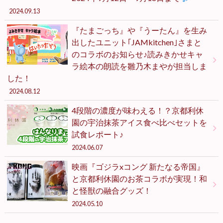
2024.09.13
『たまごっち』や『うーたん』を生み
出したユニット｢JAMkitchen｣さまと
のコラボのお知らせ♪読みきかせキャ
ラ絵本の朗読を雛乃木まやが担当しま
した！
2024.08.12
4段階の濃度が味わえる！？京都利休
園の宇治抹茶アイス食べ比べセットを
試食レポート♪
2024.06.07
映画『ゴジラxコング 新たなる帝国』
と京都利休園のお茶コラボが実現！和
と怪獣の融合グッズ！
2024.05.10