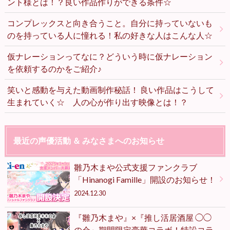
ント様とは！？良い作品作りができる条件☆
コンプレックスと向き合うこと。自分に持っていないも
のを持っている人に憧れる！私の好きな人はこんな人☆
仮ナレーションってなに？どういう時に仮ナレーション
を依頼するのかをご紹介♪
笑いと感動を与えた動画制作秘話！ 良い作品はこうして
生まれていく☆ 人の心が作り出す映像とは！？
最近の声優活動 ＆ みなさまへのお知らせ
雛乃木まや公式支援ファンクラブ
「Hinanogi Famille」開設のお知らせ！
2024.12.30
『雛乃木まや』×『推し活居酒屋 ◯◯
の会』期間限定豪華コラボ！特設コラ