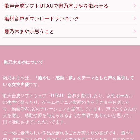
歌声合成ソフトUTAUで雛乃木まやを歌わせる
無料音声ダウンロードランキング
雛乃木まやが思うこと
雛乃木まやについて
雛乃木まやは、
『癒やし・感動・夢』をテーマとした声を提供して
いる女性声優
です。
歌声合成ソフトウェア「UTAU」音源を提供したり、女性ボーカル
の生声で歌ったり、ゲームやアニメ動画のキャラクターを演じた
り、動画CMなどのナレーションを提供しています。声でたくさんの
人を癒し、感動や夢を与えられるような声優でありたいと思って、
日々活動させていただいてます。
ご一緒に素晴らしい作品が創れることが何よりの喜びです。癒やす
声・感動を与える声・夢を与える声が必要になったら、お気軽にお