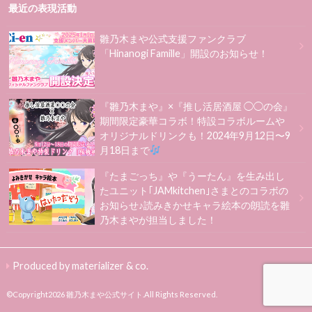
最近の表現活動
雛乃木まや公式支援ファンクラブ
「Hinanogi Famille」開設のお知らせ！
『雛乃木まや』×『推し活居酒屋 ◯◯の会』
期間限定豪華コラボ！特設コラボルームや
オリジナルドリンクも！2024年9月12日〜9
月18日まで
『たまごっち』や『うーたん』を生み出し
たユニット｢JAMkitchen｣さまとのコラボの
お知らせ♪読みきかせキャラ絵本の朗読を雛
乃木まやが担当しました！
Produced by materializer & co.
©Copyright2026
雛乃木まや公式サイト
.All Rights Reserved.