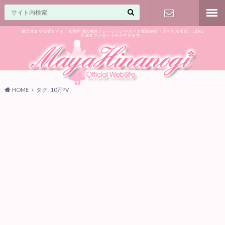
雛乃木まや公式サイト。女性声優の動画ナレーションやボイス収録依頼・ボーカル依頼、UTAU
音源ダウンロード等ができます。
ご相談はお
気軽に♪
HOME
タグ : 10万PV