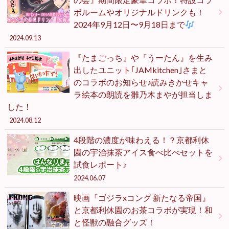
ボルームやオリジナルドリンクも！
2024年9月12日〜9月18日まで
2024.09.13
『たまごっち』や『うーたん』を生み
出したユニット｢JAMkitchen｣さまと
のコラボのお知らせ♪読みきかせキャ
ラ絵本の朗読を雛乃木まやが担当しま
した！
2024.08.12
4段階の濃度が味わえる！？京都利休
園の宇治抹茶アイス食べ比べセットを
試食レポート♪
2024.06.07
映画『ゴジラxコング 新たなる帝国』
と京都利休園のお茶コラボが実現！和
と怪獣の融合グッズ！