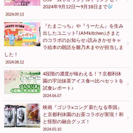
2024年9月12日〜9月18日まで
2024.09.13
『たまごっち』や『うーたん』を生み
出したユニット｢JAMkitchen｣さまと
のコラボのお知らせ♪読みきかせキャ
ラ絵本の朗読を雛乃木まやが担当しま
した！
2024.08.12
4段階の濃度が味わえる！？京都利休
園の宇治抹茶アイス食べ比べセットを
試食レポート♪
2024.06.07
映画『ゴジラxコング 新たなる帝国』
と京都利休園のお茶コラボが実現！和
と怪獣の融合グッズ！
2024.05.10