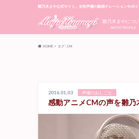
雛乃木まや公式サイト。女性声優の動画ナレーションやボイ
雛乃木まやにつ
ARTIST PROFILE
HOME
タグ : CM
2016.01.03
声優のおしごと
感動アニメCMの声を雛乃