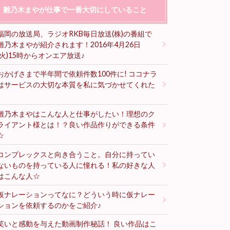
雛乃木まやが仕事で一番大切にしていること
福岡の放送局、ラジオRKB毎日放送(株)の番組で
雛乃木まやが紹介されます！2016年4月26日
(火)15時からオンエア放送♪
おかげさまで半年間で依頼件数100件に! ココナラ
はサービスの大切な本質を私に気づかせてくれた
♪
雛乃木まやはこんな人と仕事がしたい！理想のク
ライアント様とは！？良い作品作りができる条件
☆
コンプレックスと向き合うこと。自分に持ってい
ないものを持っている人に憧れる！私の好きな人
はこんな人☆
仮ナレーションってなに？どういう時に仮ナレー
ションを依頼するのかをご紹介♪
笑いと感動を与えた動画制作秘話！ 良い作品はこ