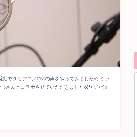
は感動できるアニメCMの声をやってみました☆ ミッ
さんとコラボさせていただきましたo(*>▽<*)o