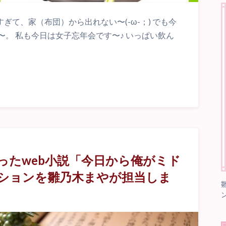
すぎて、家（布団）から出れない〜(-ω-；) でも今
。 私も今日は女子忘年会です〜♪ いっぱい飲ん
ったweb小説「今日から俺がミド
ションを雛乃木まやが担当しま