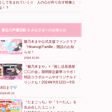
うして生まれていく☆ 人の心が作り出す映像と
は！？
最近の声優活動 ＆ みなさまへのお知らせ
雛乃木まや公式支援ファンクラブ
「Hinanogi Famille」開設のお知
らせ！
2024.12.30
『雛乃木まや』×『推し活居酒屋
◯◯の会』期間限定豪華コラボ！
特設コラボルームやオリジナルド
リンクも！2024年9月12日〜9月
18日まで
2024.09.13
『たまごっち』や『うーたん』を
生み出したユニット