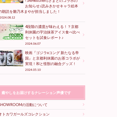
｢JAMkitchen｣さまとのコラボの
お知らせ♪読みきかせキャラ絵本
の朗読を雛乃木まやが担当しました！
2024.08.12
4段階の濃度が味わえる！？京都
利休園の宇治抹茶アイス食べ比べ
セットを試食レポート♪
2024.06.07
映画『ゴジラxコング 新たなる帝
国』と京都利休園のお茶コラボが
実現！和と怪獣の融合グッズ！
2024.05.10
癒やしをお届けするナレーション声優です
SHOWROOMの活動について
オトカワガールズコレクション