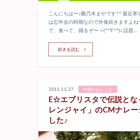
こんにちは〜♪雛乃木まやです^^ 最近寒
は忘年会の時期なので外食続きますよね〜
で、食べて、踊るぞ〜ヽ(*^∇^*)ﾉ 話題…
続きを読む
2015.11.27
声優のおしごと
E☆エブリスタで伝説とな
レンジャイ」のCMナレー
した♪